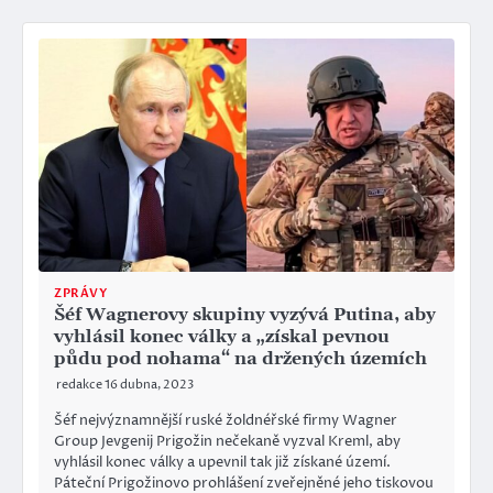
ZPRÁVY
Šéf Wagnerovy skupiny vyzývá Putina, aby
vyhlásil konec války a „získal pevnou
půdu pod nohama“ na držených územích
redakce
16 dubna, 2023
Šéf nejvýznamnější ruské žoldnéřské firmy Wagner
Group Jevgenij Prigožin nečekaně vyzval Kreml, aby
vyhlásil konec války a upevnil tak již získané území.
Páteční Prigožinovo prohlášení zveřejněné jeho tiskovou