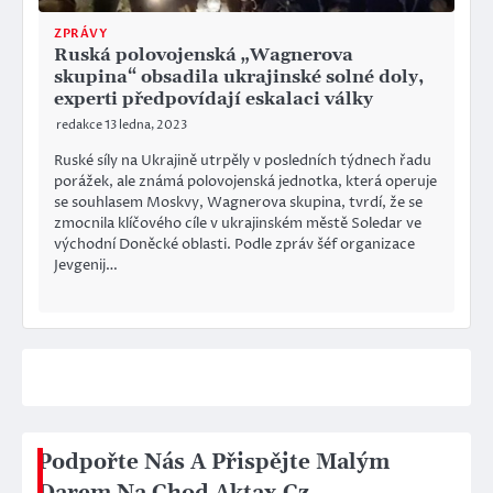
ZPRÁVY
Ruská polovojenská „Wagnerova
skupina“ obsadila ukrajinské solné doly,
experti předpovídají eskalaci války
redakce
13 ledna, 2023
Ruské síly na Ukrajině utrpěly v posledních týdnech řadu
porážek, ale známá polovojenská jednotka, která operuje
se souhlasem Moskvy, Wagnerova skupina, tvrdí, že se
zmocnila klíčového cíle v ukrajinském městě Soledar ve
východní Doněcké oblasti. Podle zpráv šéf organizace
Jevgenij…
Podpořte Nás A Přispějte Malým