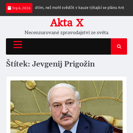
Skip
ik dní předtím, než mohl svědčit v kauze týkající se plánu Anthonyho Faucih
Srp 6, 2026
to
content
Akta X
Necenzurované zpravodajství ze světa
Štítek:
Jevgenij Prigožin