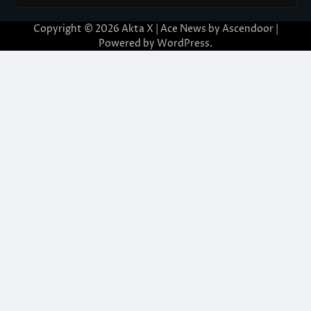
Copyright © 2026
Akta X
| Ace News by
Ascendoor
|
Powered by
WordPress
.