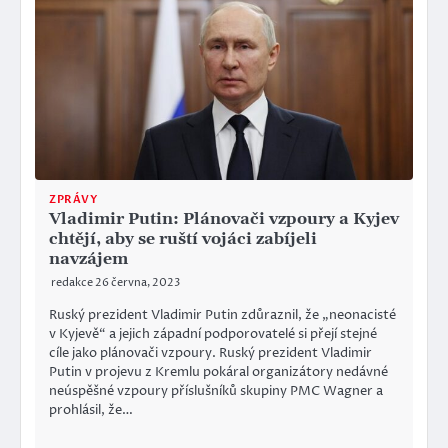
ZPRÁVY
Vladimir Putin: Plánovači vzpoury a Kyjev
chtějí, aby se ruští vojáci zabíjeli
navzájem
redakce
26 června, 2023
Ruský prezident Vladimir Putin zdůraznil, že „neonacisté
v Kyjevě“ a jejich západní podporovatelé si přejí stejné
cíle jako plánovači vzpoury. Ruský prezident Vladimir
Putin v projevu z Kremlu pokáral organizátory nedávné
neúspěšné vzpoury příslušníků skupiny PMC Wagner a
prohlásil, že…