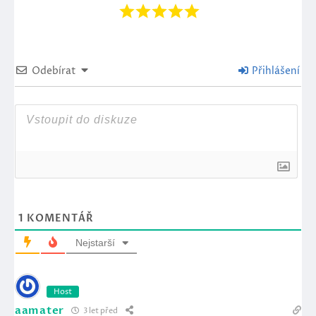
Odebírat
Přihlášení
1
KOMENTÁŘ
Nejstarší
Host
aamater
3 let před