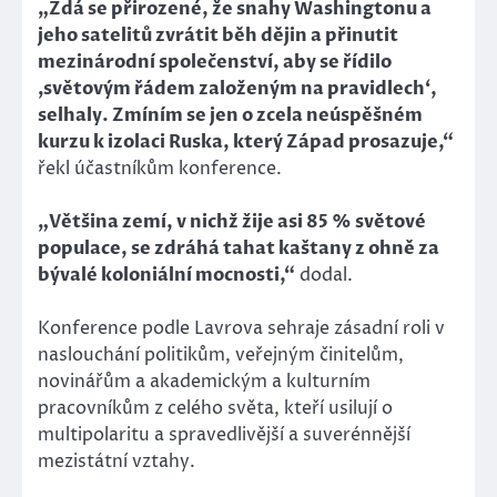
„Zdá se přirozené, že snahy Washingtonu a
jeho satelitů zvrátit běh dějin a přinutit
mezinárodní společenství, aby se řídilo
‚světovým řádem založeným na pravidlech‘,
selhaly. Zmíním se jen o zcela neúspěšném
kurzu k izolaci Ruska, který Západ prosazuje,“
řekl účastníkům konference.
„Většina zemí, v nichž žije asi 85 % světové
populace, se zdráhá tahat kaštany z ohně za
bývalé koloniální mocnosti,“
dodal.
Konference podle Lavrova sehraje zásadní roli v
naslouchání politikům, veřejným činitelům,
novinářům a akademickým a kulturním
pracovníkům z celého světa, kteří usilují o
multipolaritu a spravedlivější a suverénnější
mezistátní vztahy.