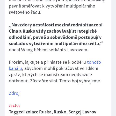
mocnostmi a obě země jsou společně odhodlány
pevně směřovat k vytvoření multipolárního
světového řádu.
„Navzdory nestálosti mezinárodní situace si
Čína a Rusko vždy zachovávají strategické
odhodlání, pevně a sebevědomě postupují v
souladu s vytvářením multipolárního světa,“
dodal Wang během setkání s Lavrovem.
Prosím, lajkujte a přihlaste se k odběru
tohoto
kanálu
, abychom mohli pokračovat ve sdílení
zpráv, kterých se mainstream neodvažuje
dotknout. Zůstaňte silní. Tento boj vyhrajeme.
Zdroj
ZPRÁVY
Tagged
izolace Ruska
,
Rusko
,
Sergej Lavrov