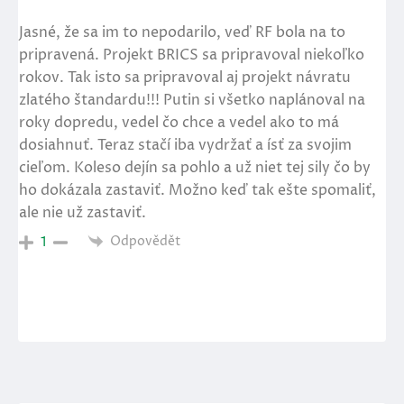
Jasné, že sa im to nepodarilo, veď RF bola na to
pripravená. Projekt BRICS sa pripravoval niekoľko
rokov. Tak isto sa pripravoval aj projekt návratu
zlatého štandardu!!! Putin si všetko naplánoval na
roky dopredu, vedel čo chce a vedel ako to má
dosiahnuť. Teraz stačí iba vydržať a ísť za svojim
cieľom. Koleso dejín sa pohlo a už niet tej sily čo by
ho dokázala zastaviť. Možno keď tak ešte spomaliť,
ale nie už zastaviť.
Odpovědět
1