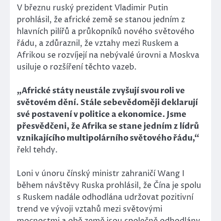
V březnu ruský prezident Vladimir Putin
prohlásil, že africké země se stanou jedním z
hlavních pilířů a průkopníků nového světového
řádu, a zdůraznil, že vztahy mezi Ruskem a
Afrikou se rozvíjejí na nebývalé úrovni a Moskva
usiluje o rozšíření těchto vazeb.
„Africké státy neustále zvyšují svou roli ve
světovém dění. Stále sebevědoměji deklarují
své postavení v politice a ekonomice. Jsme
přesvědčeni, že Afrika se stane jedním z lídrů
vznikajícího multipolárního světového řádu,“
řekl tehdy.
Loni v únoru čínský ministr zahraničí Wang I
během návštěvy Ruska prohlásil, že Čína je spolu
s Ruskem nadále odhodlána udržovat pozitivní
trend ve vývoji vztahů mezi světovými