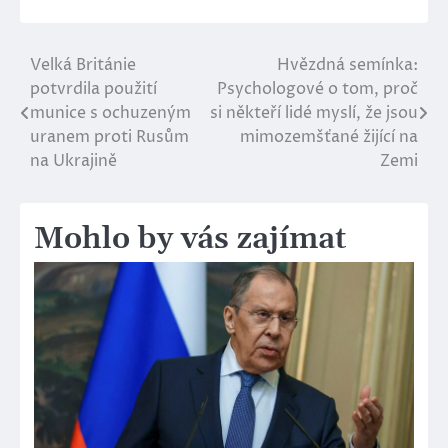
Velká Británie
Hvězdná semínka:
Navigace
potvrdila použití
Psychologové o tom, proč
pro
munice s ochuzeným
si někteří lidé myslí, že jsou
uranem proti Rusům
mimozemšťané žijící na
příspěvek
na Ukrajině
Zemi
Mohlo by vás zajímat