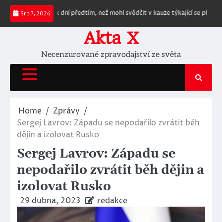
Skip
tvý několik dní předtím, než mohl svědčit v kauze týkající se plánu Anthonyh
Srp 7, 2026
to
content
Akta X
Necenzurované zpravodajství ze světa
Home
Zprávy
Sergej Lavrov: Západu se nepodařilo zvrátit běh
dějin a izolovat Rusko
Sergej Lavrov: Západu se
nepodařilo zvrátit běh dějin a
izolovat Rusko
29 dubna, 2023
redakce