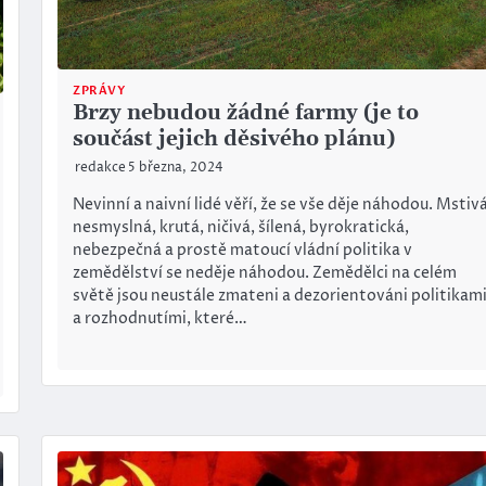
ZPRÁVY
Brzy nebudou žádné farmy (je to
součást jejich děsivého plánu)
redakce
5 března, 2024
Nevinní a naivní lidé věří, že se vše děje náhodou. Mstivá
nesmyslná, krutá, ničivá, šílená, byrokratická,
nebezpečná a prostě matoucí vládní politika v
zemědělství se neděje náhodou. Zemědělci na celém
světě jsou neustále zmateni a dezorientováni politikam
a rozhodnutími, které…