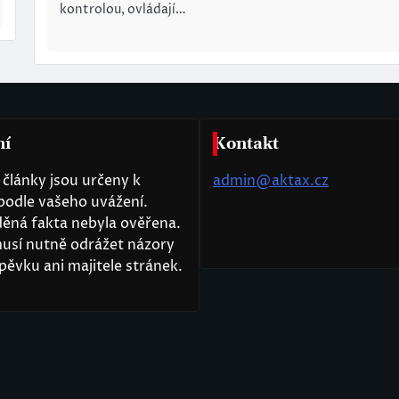
kontrolou, ovládají…
ní
Kontakt
články jsou určeny k
admin@aktax.cz
podle vašeho uvážení.
ěná fakta nebyla ověřena.
usí nutně odrážet názory
pěvku ani majitele stránek.