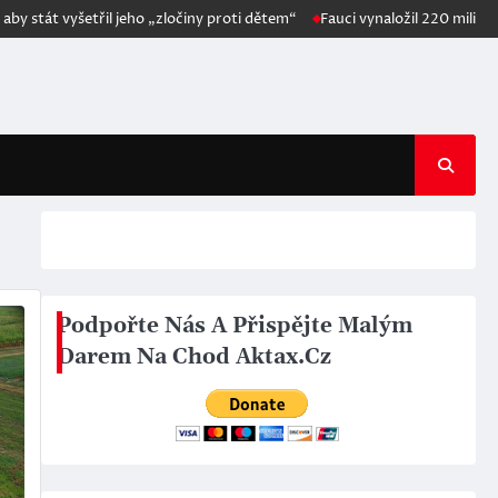
át vyšetřil jeho „zločiny proti dětem“
Fauci vynaložil 220 milionů dol
Podpořte Nás A Přispějte Malým
Darem Na Chod Aktax.Cz