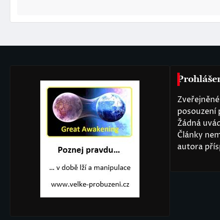
Prohláše
Zveřejněné 
posouzení 
Žádná uvád
Články nem
autora přís