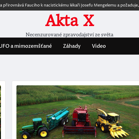
ovnává Fauciho k nacistickému lékaři Josefu Mengelemu a požaduje, aby st
Akta X
Necenzurované zpravodajství ze světa
UFO a mimozemšťané
Záhady
Video