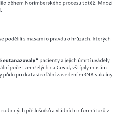
dilo během Norimberského procesu totéž. Mnozí 
.
se podělili s masami o pravdu o hrůzách, kterých
 eutanazovaly“
pacienty a jejich úmrtí uváděly
iciální počet zemřelých na Covid, vštípily masám
ly půdu pro katastrofální zavedení mRNA vakcíny
 rodinných příslušníků a vládních informátorů v