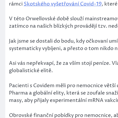
rámci
Skotského vyšetřování Covid-19
, kter
V této Orwellovské době slouží mainstreamová
zatímco na našich blízkých provádějí tzv. ne
Jak jsme se dostali do bodu, kdy očkovaní umír
systematicky vybíjeni, a přesto o tom nikdo 
Asi vás nepřekvapí, že za vším stojí peníze. V
globalistické elitě.
Pacienti s Covidem měli pro nemocnice větší 
Pharma a globální elity, která se zoufale sna
masy, aby přijaly experimentální mRNA vakcí
Obrovské finanční pobídky pro nemocnice, aby