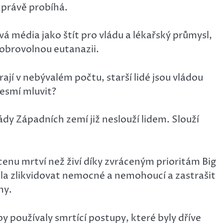
é právě probíhá.
 média jako štít pro vládu a lékařský průmysl,
dobrovolnou eutanazii.
ají v nebývalém počtu, starší lidé jsou vládou
nesmí mluvit?
lády Západních zemí již neslouží lidem. Slouží
cenu mrtví než živí díky zvráceným prioritám Big
žila zlikvidovat nemocné a nemohoucí a zastrašit
ny.
 používaly smrtící postupy, které byly dříve