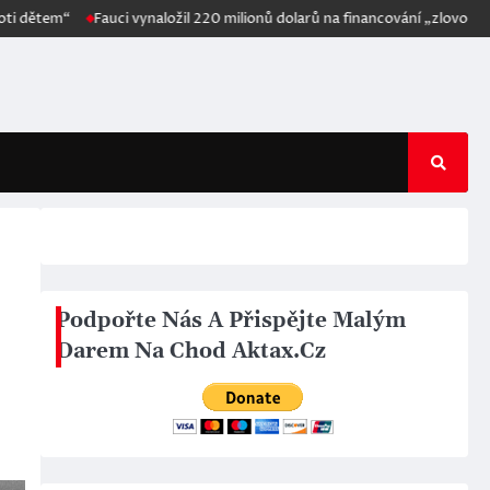
Fauci vynaložil 220 milionů dolarů na financování „zlovolné“ techniky, 
Podpořte Nás A Přispějte Malým
Darem Na Chod Aktax.Cz