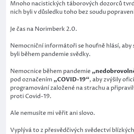
Mnoho nacistických táborových dozorců tvr
nich byli v důsledku toho bez soudu popraveni
Je čas na Norimberk 2.0.
Nemocniční informátoři se houfně hlásí, aby 
byli během pandemie svědky.
Nemocnice během pandemie
„nedobrovolně
pod označením
„COVID-19“
, aby zvýšily of
programování založené na strachu a připravi
proti Covid-19.
Ale nemusíte mi věřit ani slovo.
Vyplývá to z přesvědčivých svědectví blízkých