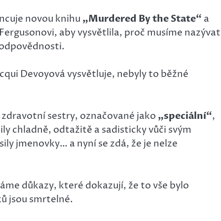
ncuje novou knihu
„Murdered By the State“
a
 Fergusonovi, aby vysvětlila, proč musíme nazývat
 odpovědnosti.
Jacqui Devoyová vysvětluje, nebyly to běžné
ní zdravotní sestry, označované jako
„speciální“
,
ly chladně, odtažitě a sadisticky vůči svým
ily jmenovky… a nyní se zdá, že je nelze
máme důkazy, které dokazují, že to vše bylo
ů jsou smrtelné.