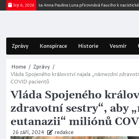
Skip
ublikánka Anna Paulina Luna přirovnává Fauciho k nacistickému lékaři Jos
Srp 6, 2026
to
content
Zprávy
Konspirace
Historie
Vesmír
Home
Zprávy
Vláda Spojeného království najala „námezdní zdravotn
COVID pacientů
Vláda Spojeného králov
zdravotní sestry“, aby
eutanazii“ miliónů COV
26 září, 2024
redakce