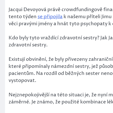
Jacqui Devoyová právě crowdfundingově fina
tento týden
se připojila
k našemu příteli Jimu
věci pravými jmény a hnát tyto psychopaty k
Kdo byly tyto vraždící zdravotní sestry? Jak 
zdravotní sestry.
Existují obvinění, že byly přivezeny zahranič
které připomínaly námezdní sestry, jež působi
pacientům. Na rozdíl od běžných sester nenos
vystopovat.
Nejznepokojivější na této situaci je, že nyní 
záměrné. Je známo, že použité kombinace lék