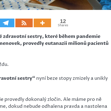
12
Shares
é zdravotní sestry, které během pandemie
menovek, provedly eutanazii milionů pacientů
ždu.
ravotní sestry“
nyní beze stopy zmizely a unikly
ie provedly dokonalý zločin. Ale máme pro ně
íme, dokud nebude odhalena pravda a nastolena