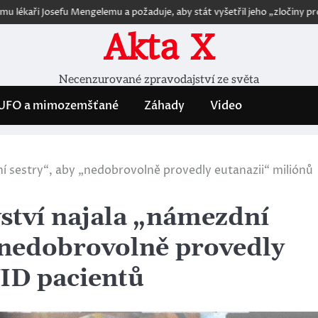
efu Mengelemu a požaduje, aby stát vyšetřil jeho „zločiny proti dětem“
Akta X
Necenzurované zpravodajství ze světa
UFO a mimozemšťané
Záhady
Video
í sestry“, aby „nedobrovolně provedly eutanazii“ miliónů
ství najala „námezdní
 „nedobrovolně provedly
ID pacientů