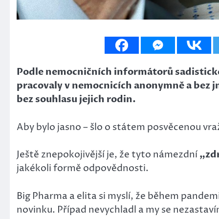
Podle nemocničních informátorů sadistick
pracovaly v nemocnicích anonymně a bez j
bez souhlasu jejich rodin.
Aby bylo jasno – šlo o státem posvěcenou vra
Ještě znepokojivější je, že tyto námezdní
„zd
jakékoli formě odpovědnosti.
Big Pharma a elita si myslí, že během pandem
novinku. Případ nevychladl a my se nezastav