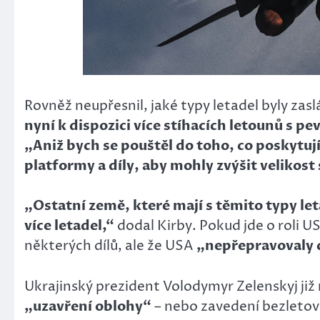
Rovněž neupřesnil, jaké typy letadel byly zasl
nyní k dispozici více stíhacích letounů s p
„Aniž bych se pouštěl do toho, co poskytují 
platformy a díly, aby mohly zvýšit velikost 
„Ostatní země, které mají s těmito typy le
více letadel,“
dodal Kirby. Pokud jde o roli 
některých dílů, ale že USA
„nepřepravovaly c
Ukrajinský prezident Volodymyr Zelenskyj již
„uzavření oblohy“
– nebo zavedení bezletové