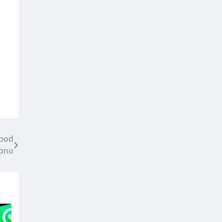
 pod
onu