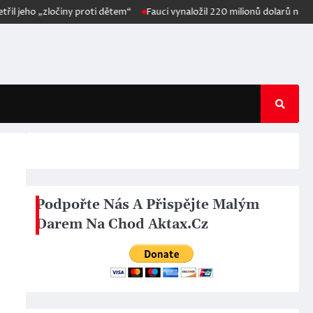
očiny proti dětem“
Fauci vynaložil 220 milionů dolarů na financování „z
Podpořte Nás A Přispějte Malým
Darem Na Chod Aktax.Cz