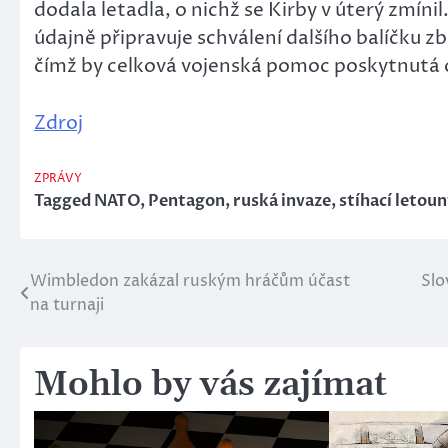
dodala letadla, o nichž se Kirby v úterý zmínil
údajně připravuje schválení dalšího balíčku z
čímž by celková vojenská pomoc poskytnutá od
Zdroj
ZPRÁVY
Tagged
NATO
,
Pentagon
,
ruská invaze
,
stíhací letou
Wimbledon zakázal ruským hráčům účast
Slo
Navigace
na turnaji
pro
příspěvek
Mohlo by vás zajímat