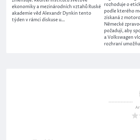
zmenšuje. Ředitel Institutu světové
rozhoduje o etic
ekonomiky a mezinárodních vztahů Ruské
podle kterého m
akademie věd Alexandr Dynkin tento
získaná z motor
týden v rámci diskuse u…
Německé zpravod
požadují, aby s
a Volkswagen vl
rozhraní umožňuj
Ar