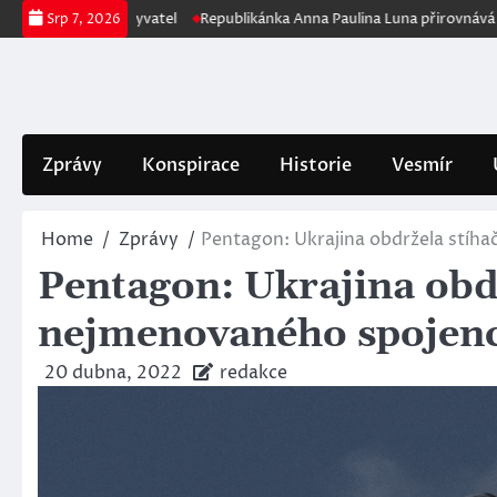
Skip
očtu obyvatel
Republikánka Anna Paulina Luna přirovnává Fauciho k naci
Srp 7, 2026
to
content
Zprávy
Konspirace
Historie
Vesmír
Home
Zprávy
Pentagon: Ukrajina obdržela stíh
Pentagon: Ukrajina obd
nejmenovaného spojen
20 dubna, 2022
redakce