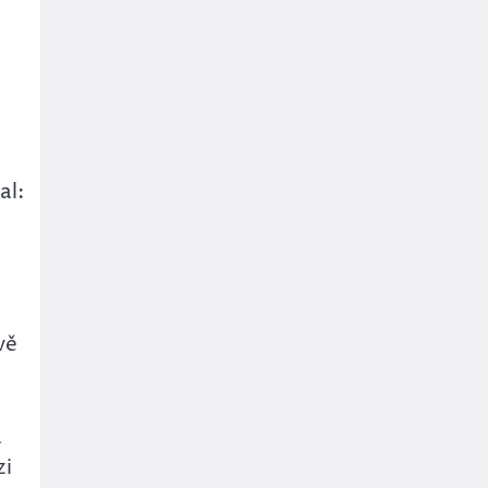
al:
vě
a
zi