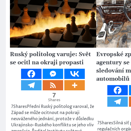
Ruský politolog varuje: Svět
Evropské z
se ocitl na okraji propasti
agentury se
sledování m
automobilů
7
Shares
7SharesPřední Ruský politolog varoval, že
Západ se může ocitnout na pokraji
neuváženého jednání, protože v důsledku
7SharesSilná síť 
Ukrajinsko-Ruského konfliktu se jeho vliv
regulačních orgá