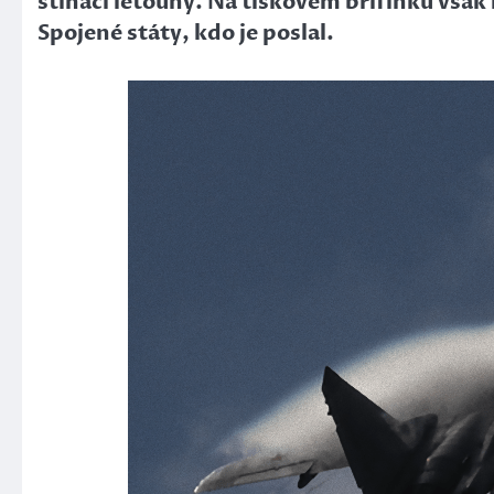
stíhací letouny. Na tiskovém brífinku však 
Spojené státy, kdo je poslal.