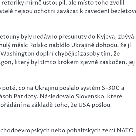
étoriky mírně ustoupil, ale místo toho zvolil
atelé nejsou ochotni zavázat k zavedení bezletov
letouny byly nedávno přesunuty do Kyjeva, zbývá
nulý měsíc Polsko nabídlo Ukrajině dohodu, že jí
Washington doplní chybějící zásoby tím, že
gon, který byl tímto krokem zjevně zaskočen, jej
poté, co na Ukrajinu poslalo systém S-300 a
ásob Patrioty. Následovalo Slovensko, které
ořádání na základě toho, že USA pošlou
 východoevropských nebo pobaltských zemí NATO