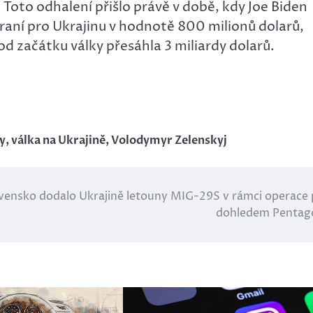
. Toto odhalení přišlo právě v době, kdy Joe Biden
braní pro Ukrajinu v hodnotě 800 milionů dolarů,
 začátku války přesáhla 3 miliardy dolarů.
ny
,
válka na Ukrajině
,
Volodymyr Zelenskyj
vensko dodalo Ukrajině letouny MIG-29S v rámci operace
dohledem Pentag