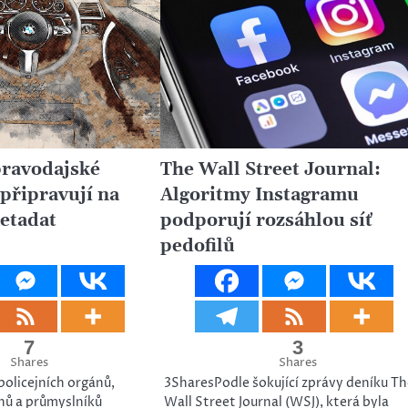
pravodajské
The Wall Street Journal:
 připravují na
Algoritmy Instagramu
etadat
podporují rozsáhlou síť
pedofilů
7
3
Shares
Shares
policejních orgánů,
3SharesPodle šokující zprávy deníku Th
nů a průmyslníků
Wall Street Journal (WSJ), která byla