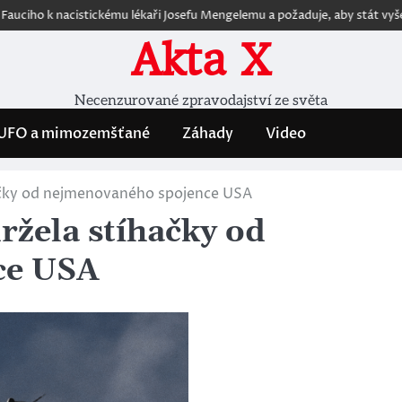
stickému lékaři Josefu Mengelemu a požaduje, aby stát vyšetřil jeho „zl
Akta X
Necenzurované zpravodajství ze světa
UFO a mimozemšťané
Záhady
Video
ačky od nejmenovaného spojence USA
ržela stíhačky od
ce USA