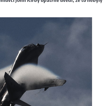
mluvčí John Kirby opatrně uvedl, že to nebyly