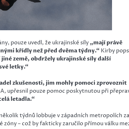
ány, pouze uvedl, že ukrajinské síly
„mají právě
evnými křídly než před dvěma týdny.“
Kirby pops
jiné země, obdržely ukrajinské síly další
své letky.“
tadel zkušenosti, jim mohly pomoci zprovoznit
USA, upřesnil pouze pomoc poskytnutou při přepra
elá letadla.“
 několik týdnů lobbuje v západních metropolích z
 zóny – což by fakticky zaručilo přímou válku me