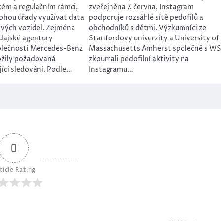
kém a regulačním rámci,
zveřejněna 7. června, Instagram
ohou úřady využívat data
podporuje rozsáhlé sítě pedofilů a
ových vozidel. Zejména
obchodníků s dětmi. Výzkumníci ze
ajské agentury
Stanfordovy univerzity a University of
polečnosti Mercedes-Benz
Massachusetts Amherst společně s WS
ožily požadovaná
zkoumali pedofilní aktivity na
ící sledování. Podle…
Instagramu…
0
ticle Rating