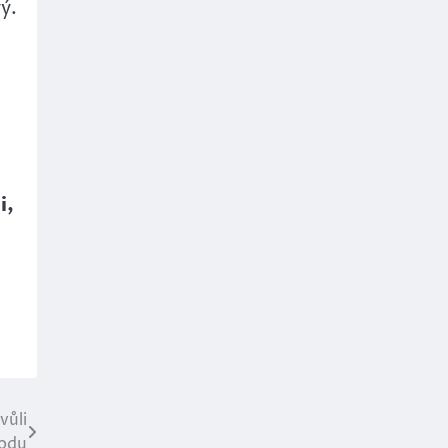
ý.
i,
vůli
vodu