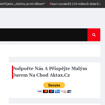
ho „zločiny proti dětem“
Fauci vynaložil 220 milionů dolarů na financo
“
Podpořte Nás A Přispějte Malým
Darem Na Chod Aktax.Cz