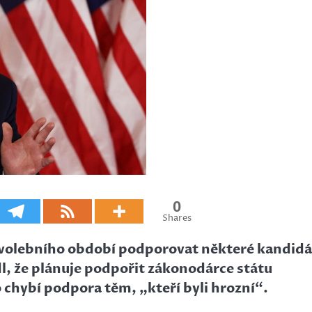
0
Shares
ně volebního období podporovat některé kandid
l, že plánuje podpořit zákonodárce státu
o chybí podpora těm, „kteří byli hrozní“.