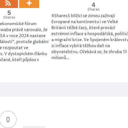
4
Shares
5
4SharesS blížící se zimou zažívají
Shares
Evropané na kontinentu i ve Velké
 ekonomické fórum
Británii těžké časy, které provází
hwaba právě varovalo, že
extrémní inflace a hospodářská, politi
USA v roce 2024 nastane
a migrační krize. Ve Spojeném královstv
dálostí“, protože globální
si inflace vybírá těžkou daň na
je rozpoutat ve
obyvatelstvu. Očekává se, že zhruba 13
s. V dystopickém článku
milionů…
bčané, kteří půjdou v
0