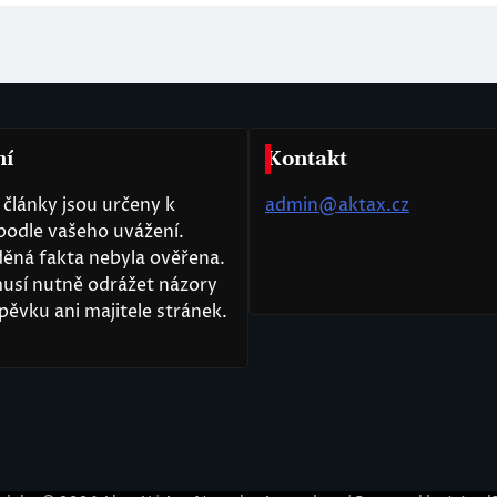
ní
Kontakt
články jsou určeny k
admin@aktax.cz
podle vašeho uvážení.
ěná fakta nebyla ověřena.
usí nutně odrážet názory
pěvku ani majitele stránek.