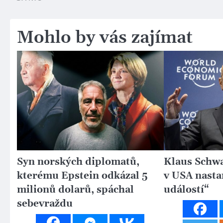
pro
příspěvek
Mohlo by vás zajímat
Syn norských diplomatů,
Klaus Schwa
kterému Epstein odkázal 5
v USA nasta
milionů dolarů, spáchal
událostí“
sebevraždu