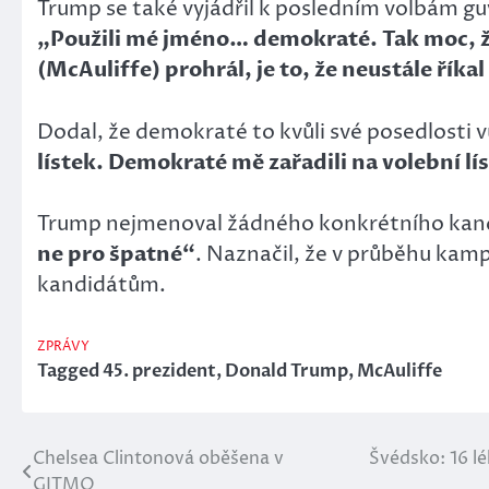
Trump se také vyjádřil k posledním volbám guv
„Použili mé jméno… demokraté. Tak moc, ž
(McAuliffe) prohrál, je to, že neustále řík
Dodal, že demokraté to kvůli své posedlosti 
lístek. Demokraté mě zařadili na volební lí
Trump nejmenoval žádného konkrétního kandi
ne pro špatné“
. Naznačil, že v průběhu kamp
kandidátům.
ZPRÁVY
Tagged
45. prezident
,
Donald Trump
,
McAuliffe
Chelsea Clintonová oběšena v
Švédsko: 16 lé
Navigace
GITMO