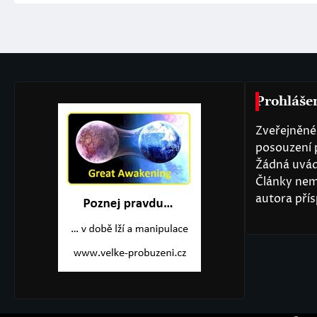
Prohláše
Zveřejněné 
posouzení 
Žádná uvád
Články nem
autora přís