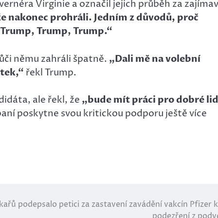
ernéra Virginie a označil jejich průběh za zajímav
e nakonec prohráli. Jedním z důvodů, proč
al Trump, Trump, Trump.“
vůči němu zahráli špatně.
„Dali mě na volební
stek,“
řekl Trump.
dáta, ale řekl, že
„bude mít práci pro dobré lid
aní poskytne svou kritickou podporu ještě více
kařů podepsalo petici za zastavení zavádění vakcín Pfizer k
podezření z pod