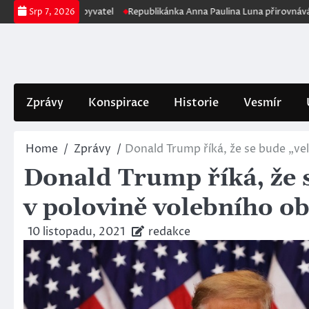
Skip
žení počtu obyvatel
Republikánka Anna Paulina Luna přirovnává Fauciho
Srp 7, 2026
to
content
Zprávy
Konspirace
Historie
Vesmír
Home
Zprávy
Donald Trump říká, že se bude „ve
Donald Trump říká, že 
v polovině volebního o
10 listopadu, 2021
redakce