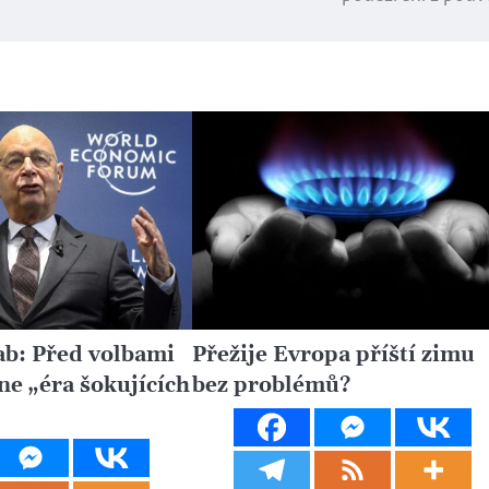
b: Před volbami
Přežije Evropa příští zimu
ne „éra šokujících
bez problémů?