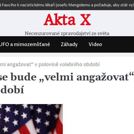
 k nacistickému lékaři Josefu Mengelemu a požaduje, aby stát vyšetřil je
Akta X
Necenzurované zpravodajství ze světa
UFO a mimozemšťané
Záhady
Video
lmi angažovat“ v polovině volebního období
se bude „velmi angažovat
bdobí