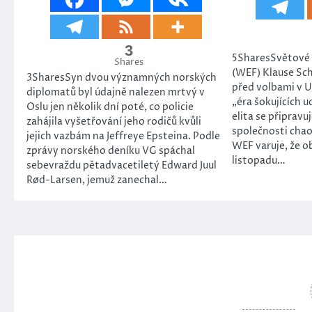
3
5SharesSvětové
Shares
(WEF) Klause Sc
3SharesSyn dvou významných norských
před volbami v 
diplomatů byl údajně nalezen mrtvý v
„éra šokujících u
Oslu jen několik dní poté, co policie
elita se připravu
zahájila vyšetřování jeho rodičů kvůli
společnosti chao
jejich vazbám na Jeffreye Epsteina. Podle
WEF varuje, že o
zprávy norského deníku VG spáchal
listopadu…
sebevraždu pětadvacetiletý Edward Juul
Rød-Larsen, jemuž zanechal…