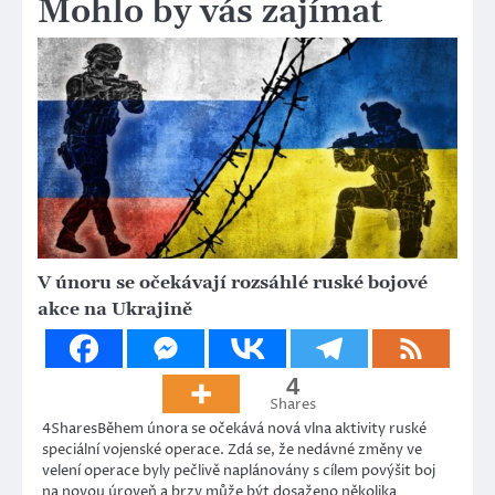
Mohlo by vás zajímat
V únoru se očekávají rozsáhlé ruské bojové
akce na Ukrajině
4
Shares
4SharesBěhem února se očekává nová vlna aktivity ruské
speciální vojenské operace. Zdá se, že nedávné změny ve
velení operace byly pečlivě naplánovány s cílem povýšit boj
na novou úroveň a brzy může být dosaženo několika