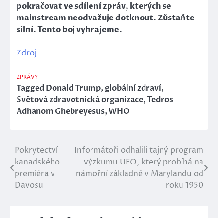
pokračovat ve sdílení zpráv, kterých se
mainstream neodvažuje dotknout. Zůstaňte
silní. Tento boj vyhrajeme.
Zdroj
ZPRÁVY
Tagged
Donald Trump
,
globální zdraví
,
Světová zdravotnická organizace
,
Tedros
Adhanom Ghebreyesus
,
WHO
Pokrytectví
Informátoři odhalili tajný program
Navigace
kanadského
výzkumu UFO, který probíhá na
pro
premiéra v
námořní základně v Marylandu od
Davosu
roku 1950
příspěvek