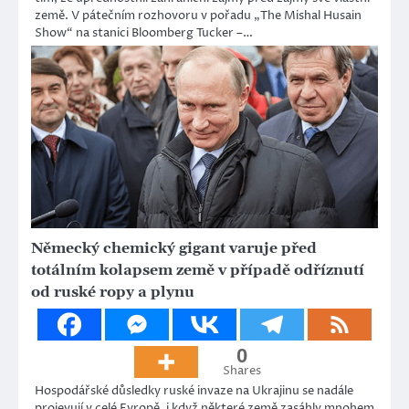
země. V pátečním rozhovoru v pořadu „The Mishal Husain
Show“ na stanici Bloomberg Tucker –…
Německý chemický gigant varuje před
totálním kolapsem země v případě odříznutí
od ruské ropy a plynu
0
Shares
Hospodářské důsledky ruské invaze na Ukrajinu se nadále
projevují v celé Evropě, i když některé země zasáhly mnohem