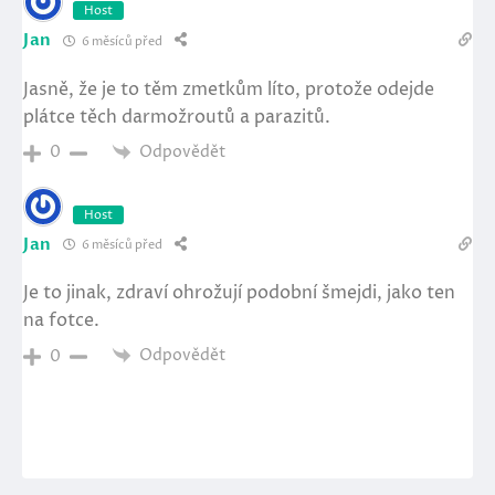
Host
Jan
6 měsíců před
Jasně, že je to těm zmetkům líto, protože odejde
plátce těch darmožroutů a parazitů.
Odpovědět
0
Host
Jan
6 měsíců před
Je to jinak, zdraví ohrožují podobní šmejdi, jako ten
na fotce.
Odpovědět
0