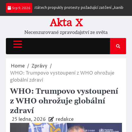
Skip
ených státech propukly protesty požadující zatčení „kanibalů“ Leonarda DiC
Srp 9, 2026
to
content
Akta X
Necenzurované zpravodajství ze světa
Home
Zprávy
WHO: Trumpovo vystoupení z WHO ohrožuje
globální zdraví
WHO: Trumpovo vystoupení
z WHO ohrožuje globální
zdraví
25 ledna, 2026
redakce