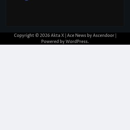
Copyright © 2026
Akta X
| Ace News by
Ascendoor
|
Powered by
WordPress
.