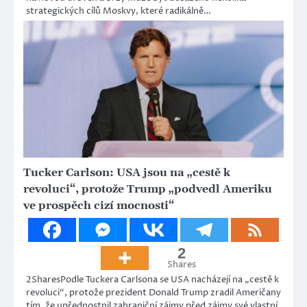
strategických cílů Moskvy, které radikálně…
Tucker Carlson: USA jsou na „cestě k
revoluci“, protože Trump „podvedl Ameriku
ve prospěch cizí mocnosti“
2
Shares
2SharesPodle Tuckera Carlsona se USA nacházejí na „cestě k
revoluci“, protože prezident Donald Trump zradil Američany
tím, že upřednostnil zahraniční zájmy před zájmy své vlastní