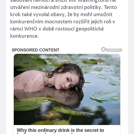
sledování nemocí a snížit vliv Washingtonu na
utváření mezinárodní zdravotní politiky. Tento
krok také vyvolal obavy, že by mohl umožnit
konkurenčním mocnostem rozšířit jejich roli v
rámci WHO v době rostoucí geopolitické
konkurence.