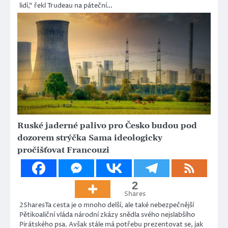
lidí,“ řekl Trudeau na páteční…
Ruské jaderné palivo pro Česko budou pod
dozorem strýčka Sama ideologicky
pročišťovat Francouzi
2
Shares
2SharesTa cesta je o mnoho delší, ale také nebezpečnější
Pětikoaliční vláda národní zkázy snědla svého nejslabšího
Pirátského psa. Avšak stále má potřebu prezentovat se, jak