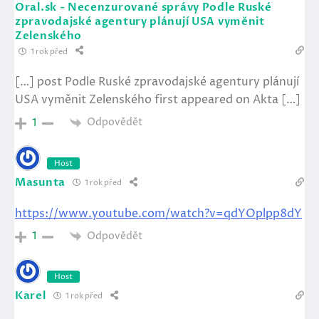
Oral.sk - Necenzurované správy Podle Ruské
zpravodajské agentury plánují USA vyměnit
Zelenského
1 rok před
[…] post Podle Ruské zpravodajské agentury plánují
USA vyměnit Zelenského first appeared on Akta […]
Odpovědět
1
Host
Masunta
1 rok před
https://www.youtube.com/watch?v=qdYOplpp8dY
Odpovědět
1
Host
Karel
1 rok před