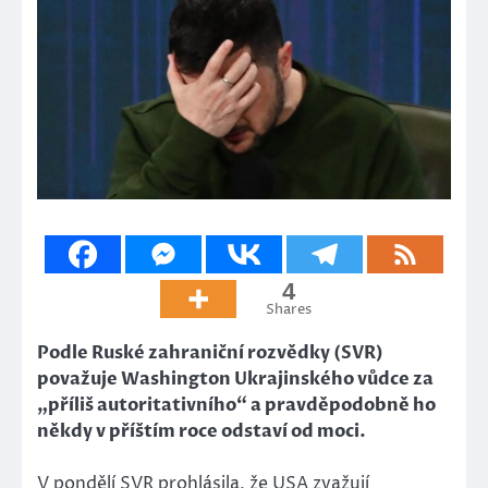
4
Shares
Podle Ruské zahraniční rozvědky (SVR)
považuje Washington Ukrajinského vůdce za
„příliš autoritativního“ a pravděpodobně ho
někdy v příštím roce odstaví od moci.
V pondělí SVR prohlásila, že USA zvažují