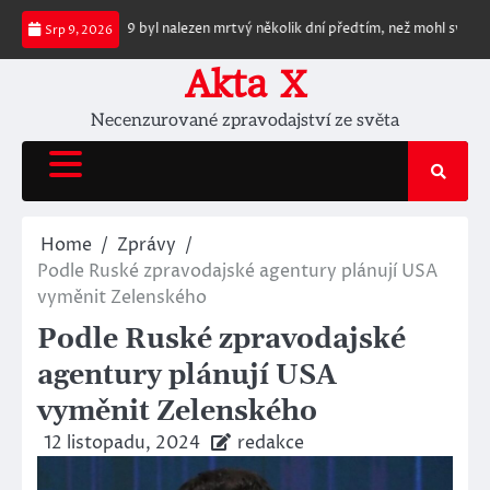
Skip
VID-19 byl nalezen mrtvý několik dní předtím, než mohl svědčit v kauze týka
Srp 9, 2026
to
content
Akta X
Necenzurované zpravodajství ze světa
Home
Zprávy
Podle Ruské zpravodajské agentury plánují USA
vyměnit Zelenského
Podle Ruské zpravodajské
agentury plánují USA
vyměnit Zelenského
12 listopadu, 2024
redakce