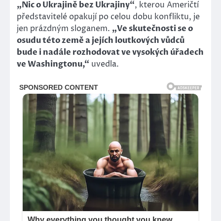
„Nic o Ukrajině bez Ukrajiny“
, kterou Američtí
představitelé opakují po celou dobu konfliktu, je
jen prázdným sloganem.
„Ve skutečnosti se o
osudu této země a jejích loutkových vůdců
bude i nadále rozhodovat ve vysokých úřadech
ve Washingtonu,“
uvedla.