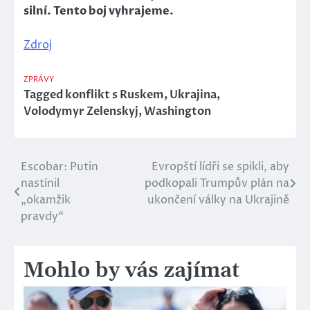
silní. Tento boj vyhrajeme.
Zdroj
ZPRÁVY
Tagged
konflikt s Ruskem
,
Ukrajina
,
Volodymyr Zelenskyj
,
Washington
Escobar: Putin
Evropští lídři se spikli, aby
Navigace
nastínil
podkopali Trumpův plán na
pro
„okamžik
ukončení války na Ukrajině
pravdy“
příspěvek
Mohlo by vás zajímat