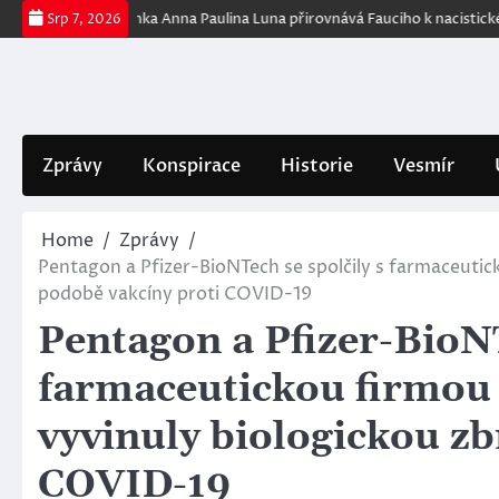
Skip
publikánka Anna Paulina Luna přirovnává Fauciho k nacistickému lékaři Jo
Srp 7, 2026
to
content
Zprávy
Konspirace
Historie
Vesmír
Home
Zprávy
Pentagon a Pfizer-BioNTech se spolčily s farmaceutic
podobě vakcíny proti COVID-19
Pentagon a Pfizer-BioNT
farmaceutickou firmou
vyvinuly biologickou zb
COVID-19