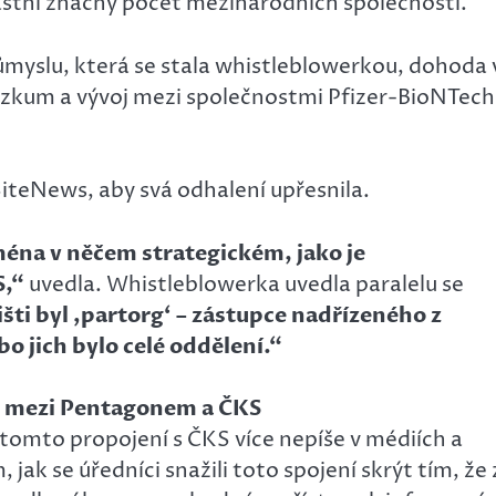
astní značný počet mezinárodních společností.
myslu, která se stala whistleblowerkou, dohoda 
výzkum a vývoj mezi společnostmi Pfizer-BioNTech
SiteNews, aby svá odhalení upřesnila.
ména v něčem strategickém, jako je
S,“
uvedla. Whistleblowerka uvedla paralelu se
ti byl ‚partorg‘ – zástupce nadřízeného z
 jich bylo celé oddělení.“
du mezi Pentagonem a ČKS
o tomto propojení s ČKS více nepíše v médiích a
 jak se úředníci snažili toto spojení skrýt tím, že 