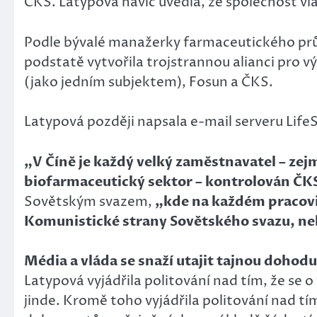
ČKS. Latypova navíc uvedla, že společnost vl
Podle bývalé manažerky farmaceutického prů
podstatě vytvořila trojstrannou alianci pro 
(jako jedním subjektem), Fosun a ČKS.
Latypová později napsala e-mail serveru Life
„V Číně je každý velký zaměstnavatel – zej
biofarmaceutický sektor – kontrolován ČK
Sovětským svazem,
„kde na každém pracoviš
Komunistické strany Sovětského svazu, nebo
Média a vláda se snaží utajit tajnou doho
Latypová vyjádřila politování nad tím, že se 
jinde. Kromě toho vyjádřila politování nad tím,