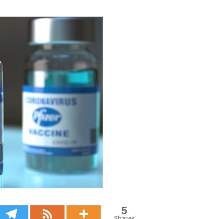
5
Shares