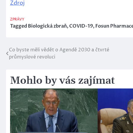
Zdroj
ZPRÁVY
Tagged
Biologická zbraň
,
COVID-19
,
Fosun Pharmace
Co byste měli vědět o Agendě 2030 a čtvrté
Navigace
průmyslové revoluci
pro
příspěvek
Mohlo by vás zajímat