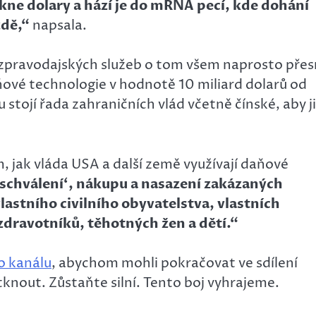
kne dolary a hází je do mRNA pecí, kde dohání
dě,“
napsala.
 zpravodajských služeb o tom všem naprosto pře
aňové technologie v hodnotě 10 miliard dolarů od
stojí řada zahraničních vlád včetně čínské, aby ji
, jak vláda USA a další země využívají daňové
‚schválení‘, nákupu a nasazení zakázaných
vlastního civilního obyvatelstva, vlastních
zdravotníků, těhotných žen a dětí.“
o kanálu
, abychom mohli pokračovat ve sdílení
knout. Zůstaňte silní. Tento boj vyhrajeme.