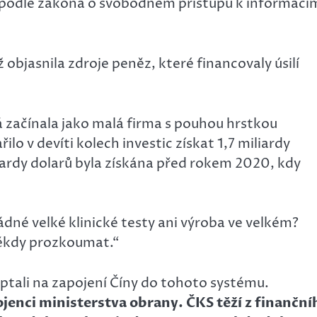
 podle zákona o svobodném přístupu k informací
bjasnila zdroje peněz, které financovaly úsilí
 začínala jako malá firma s pouhou hrstkou
o v devíti kolech investic získat 1,7 miliardy
iliardy dolarů byla získána před rokem 2020, kdy
dné velké klinické testy ani výroba ve velkém?
 někdy prozkoumat.“
jí ptali na zapojení Číny do tohoto systému.
jenci ministerstva obrany. ČKS těží z finanční