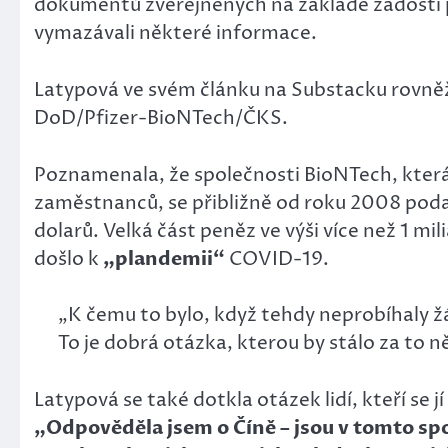
dokumentů zveřejněných na základě žádostí
vymazávali některé informace.
Latypová ve svém článku na Substacku rovněž o
DoD/Pfizer-BioNTech/ČKS.
Poznamenala, že společnosti BioNTech, která
zaměstnanců, se přibližně od roku 2008 podařil
dolarů. Velká část peněz ve výši více než 1 m
došlo k
„plandemii“
COVID-19.
„K čemu to bylo, když tehdy neprobíhaly žá
To je dobrá otázka, kterou by stálo za to
Latypová se také dotkla otázek lidí, kteří se 
„Odpověděla jsem o Číně – jsou v tomto spo