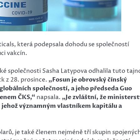
cals, která podepsala dohodu se společností
ci vakcín.
é společnosti Sasha Latypova odhalila tuto tajn
k z 28. prosince.
„Fosun je obrovský čínský
globálních společností, a jeho předseda Guo
lenem ČKS,“
napsala.
„Je zvláštní, že ministers
u, jehož významným vlastníkem kapitálu a
olarů, je také členem nejméně tří skupin spojených