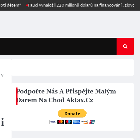
Fauci vynaložil 220 milionů dolarů na financování „zlovolné“ techniky,
 v
Podpořte Nás A Přispějte Malým
Darem Na Chod Aktax.Cz
i