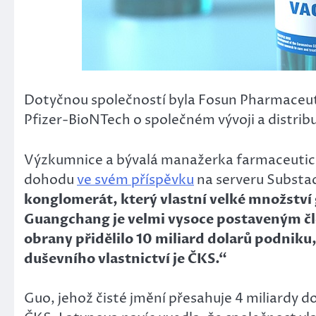
Dotyčnou společností byla Fosun Pharmaceuti
Pfizer-BioNTech o společném vývoji a distribu
Výzkumnice a bývalá manažerka farmaceutick
dohodu
ve svém příspěvku
na serveru Substac
konglomerát, který vlastní velké množství 
Guangchang je velmi vysoce postaveným č
obrany přidělilo 10 miliard dolarů podnik
duševního vlastnictví je ČKS.“
Guo, jehož čisté jmění přesahuje 4 miliardy d