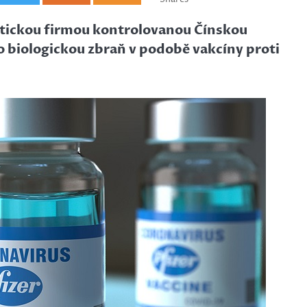
utickou firmou kontrolovanou Čínskou
o biologickou zbraň v podobě vakcíny proti