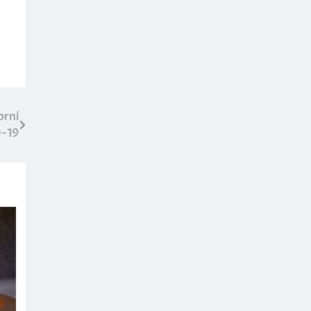
orní
-19