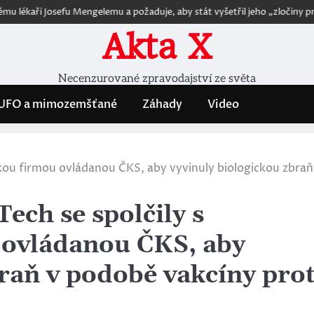
sefu Mengelemu a požaduje, aby stát vyšetřil jeho „zločiny proti dětem“
Akta X
Necenzurované zpravodajství ze světa
UFO a mimozemšťané
Záhady
Video
kou firmou ovládanou ČKS, aby vyvinuly biologickou zbraň
ech se spolčily s
 ovládanou ČKS, aby
raň v podobě vakcíny prot