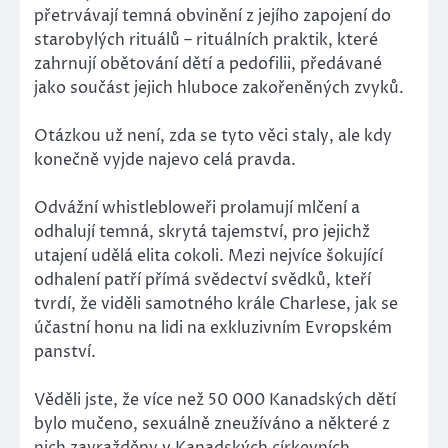
přetrvávají temná obvinění z jejího zapojení do
starobylých rituálů – rituálních praktik, které
zahrnují obětování dětí a pedofilii, předávané
jako součást jejich hluboce zakořeněných zvyků.
Otázkou už není, zda se tyto věci staly, ale kdy
konečně vyjde najevo celá pravda.
Odvážní whistlebloweři prolamují mlčení a
odhalují temná, skrytá tajemství, pro jejichž
utajení udělá elita cokoli. Mezi nejvíce šokující
odhalení patří přímá svědectví svědků, kteří
tvrdí, že viděli samotného krále Charlese, jak se
účastní honu na lidi na exkluzivním Evropském
panství.
Věděli jste, že více než 50 000 Kanadských dětí
bylo mučeno, sexuálně zneužíváno a některé z