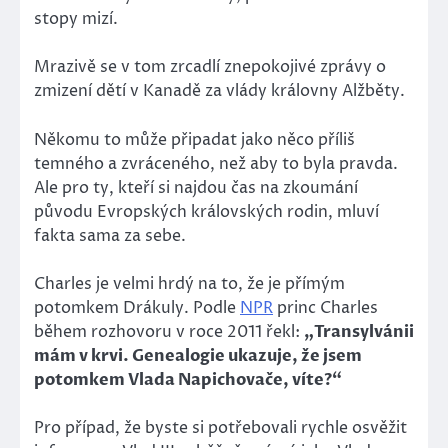
stopy mizí.
Mrazivě se v tom zrcadlí znepokojivé zprávy o
zmizení dětí v Kanadě za vlády královny Alžběty.
Někomu to může připadat jako něco příliš
temného a zvráceného, než aby to byla pravda.
Ale pro ty, kteří si najdou čas na zkoumání
původu Evropských královských rodin, mluví
fakta sama za sebe.
Charles je velmi hrdý na to, že je přímým
potomkem Drákuly. Podle
NPR
princ Charles
během rozhovoru v roce 2011 řekl:
„Transylvánii
mám v krvi. Genealogie ukazuje, že jsem
potomkem Vlada Napichovače, víte?“
Pro případ, že byste si potřebovali rychle osvěžit