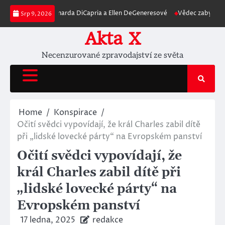
Skip
“ Leonarda DiCapria a Ellen DeGeneresové
Vědec zabývající se COVID-19 by
Srp 9, 2026
to
content
Akta X
Necenzurované zpravodajství ze světa
Home
Konspirace
Očití svědci vypovídají, že král Charles zabil dítě
při „lidské lovecké párty“ na Evropském panství
Očití svědci vypovídají, že
král Charles zabil dítě při
„lidské lovecké párty“ na
Evropském panství
17 ledna, 2025
redakce