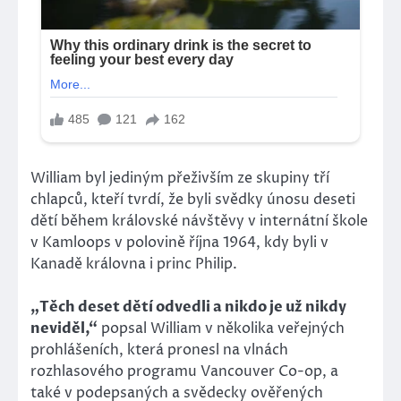
William byl jediným přeživším ze skupiny tří
chlapců, kteří tvrdí, že byli svědky únosu deseti
dětí během královské návštěvy v internátní škole
v Kamloops v polovině října 1964, kdy byli v
Kanadě královna i princ Philip.
„Těch deset dětí odvedli a nikdo je už nikdy
neviděl,“
popsal William v několika veřejných
prohlášeních, která pronesl na vlnách
rozhlasového programu Vancouver Co-op, a
také v podepsaných a svědecky ověřených