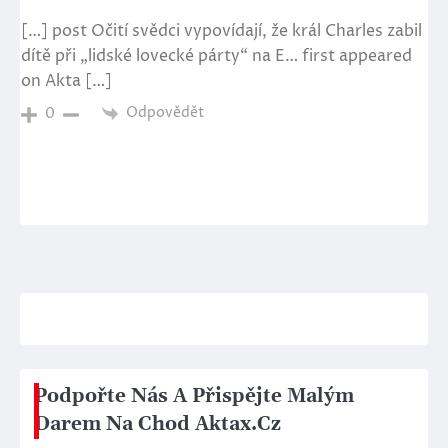
[…] post Očití svědci vypovídají, že král Charles zabil
dítě při „lidské lovecké párty“ na E… first appeared
on Akta […]
Odpovědět
0
Podpořte Nás A Přispějte Malým
Darem Na Chod Aktax.Cz