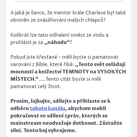
A jaká je šance, že mentor krále Charlese byl také
obviněn ze znásilňování malých chlapců?
Kolikrát lze tato odhalení smést ze stolu a
prohlásit je za
„náhodu“
?
Pokud jste křesťané – měli byste si pamatovat
varování z Bible, které říká:
„Tento svět ovládají
mocnosti a knížectví TEMNOTY na VYSOKÝCH
MÍSTECH.“
…..Tento citát byste si měli
pamatovat celý život.
Prosím, lajkujte, sdílejte a přihlaste se k
odběru
tohoto kanálu
, abychom mohli
pokračovat ve sdílení zpráv, kterých se
mainstream neodvažuje dotknout. Zůstaňte
silní. Tento boj vyhrajeme.