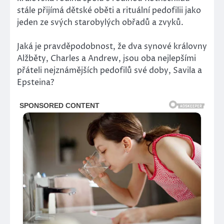
stále přijímá dětské oběti a rituální pedofilii jako
jeden ze svých starobylých obřadů a zvyků.
Jaká je pravděpodobnost, že dva synové královny
Alžběty, Charles a Andrew, jsou oba nejlepšími
přáteli nejznámějších pedofilů své doby, Savila a
Epsteina?