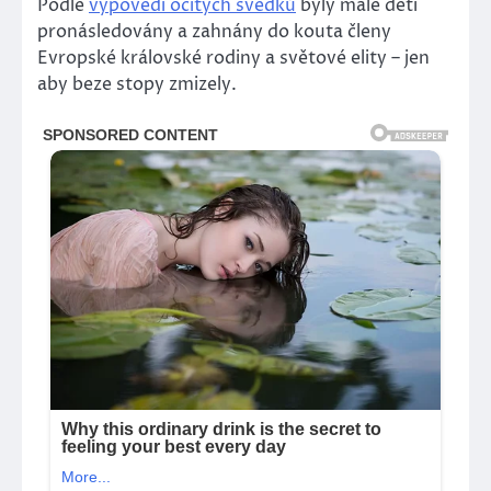
Podle
výpovědí očitých svědků
byly malé děti
pronásledovány a zahnány do kouta členy
Evropské královské rodiny a světové elity – jen
aby beze stopy zmizely.