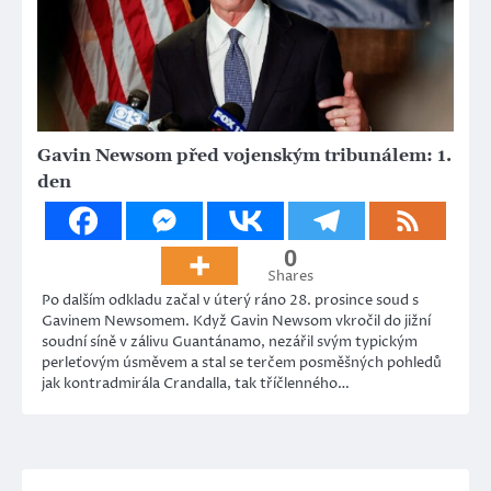
Gavin Newsom před vojenským tribunálem: 1.
den
0
Shares
Po dalším odkladu začal v úterý ráno 28. prosince soud s
Gavinem Newsomem. Když Gavin Newsom vkročil do jižní
soudní síně v zálivu Guantánamo, nezářil svým typickým
perleťovým úsměvem a stal se terčem posměšných pohledů
jak kontradmirála Crandalla, tak tříčlenného…