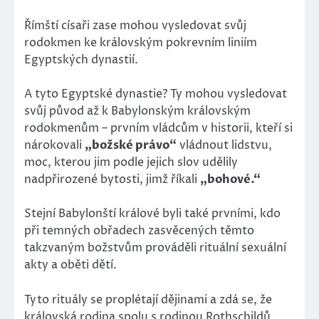
Římští císaři zase mohou vysledovat svůj
rodokmen ke královským pokrevním liniím
Egyptských dynastií.
A tyto Egyptské dynastie? Ty mohou vysledovat
svůj původ až k Babylonským královským
rodokmenům – prvním vládcům v historii, kteří si
nárokovali
„božské právo“
vládnout lidstvu,
moc, kterou jim podle jejich slov udělily
nadpřirozené bytosti, jimž říkali
„bohové.“
Stejní Babylonští králové byli také prvními, kdo
při temných obřadech zasvěcených těmto
takzvaným božstvům prováděli rituální sexuální
akty a oběti dětí.
Tyto rituály se proplétají dějinami a zdá se, že
královská rodina spolu s rodinou Rothschildů