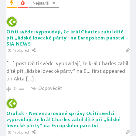
Nejstarší
Očití svědci vypovídají, že král Charles zabil dítě
při „lidské lovecké párty“ na Evropském panství -
SIA NEWS
1 rok před
[…] post Očití svědci vypovídají, že král Charles zabil
dítě při „lidské lovecké párty“ na E… first appeared
on Akta […]
Odpovědět
0
Oral.sk - Necenzurované správy Očití svědci
vypovídají, že král Charles zabil dítě při „lidské
lovecké párty“ na Evropském panství
1 rok před