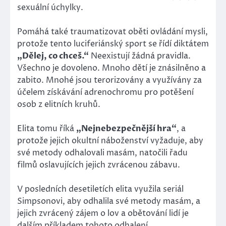
sexuální úchylky.
Pomáhá také traumatizovat oběti ovládání mysli,
protože tento luciferiánský sport se řídí diktátem
„Dělej, co chceš.“
Neexistují žádná pravidla.
Všechno je dovoleno. Mnoho dětí je znásilněno a
zabito. Mnohé jsou terorizovány a využívány za
účelem získávání adrenochromu pro potěšení
osob z elitních kruhů.
Elita tomu říká
„Nejnebezpečnější hra“
, a
protože jejich okultní náboženství vyžaduje, aby
své metody odhalovali masám, natočili řadu
filmů oslavujících jejich zvrácenou zábavu.
V posledních desetiletích elita využila seriál
Simpsonovi, aby odhalila své metody masám, a
jejich zvrácený zájem o lov a obětování lidí je
dalším příkladem tohoto odhalení.