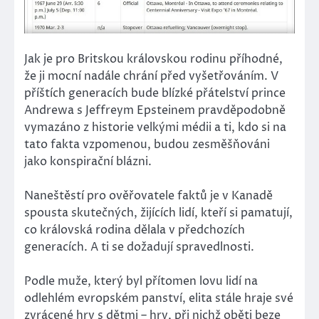
Jak je pro Britskou královskou rodinu příhodné,
že ji mocní nadále chrání před vyšetřováním. V
příštích generacích bude blízké přátelství prince
Andrewa s Jeffreym Epsteinem pravděpodobně
vymazáno z historie velkými médii a ti, kdo si na
tato fakta vzpomenou, budou zesměšňováni
jako konspirační blázni.
Naneštěstí pro ověřovatele faktů je v Kanadě
spousta skutečných, žijících lidí, kteří si pamatují,
co královská rodina dělala v předchozích
generacích. A ti se dožadují spravedlnosti.
Podle muže, který byl přítomen lovu lidí na
odlehlém evropském panství, elita stále hraje své
zvrácené hry s dětmi – hry, při nichž oběti beze