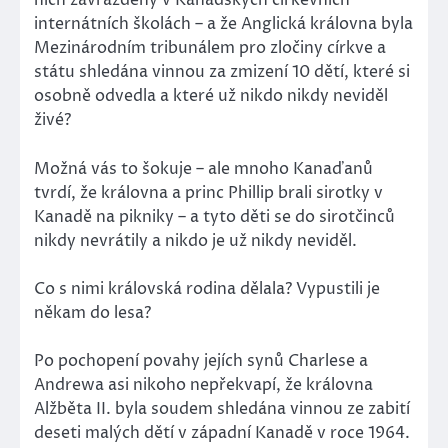
nich zavražděny v Kanadských církevních
internátních školách – a že Anglická královna byla
Mezinárodním tribunálem pro zločiny církve a
státu shledána vinnou za zmizení 10 dětí, které si
osobně odvedla a které už nikdo nikdy neviděl
živé?
Možná vás to šokuje – ale mnoho Kanaďanů
tvrdí, že královna a princ Phillip brali sirotky v
Kanadě na pikniky – a tyto děti se do sirotčinců
nikdy nevrátily a nikdo je už nikdy neviděl.
Co s nimi královská rodina dělala? Vypustili je
někam do lesa?
Po pochopení povahy jejích synů Charlese a
Andrewa asi nikoho nepřekvapí, že královna
Alžběta II. byla soudem shledána vinnou ze zabití
deseti malých dětí v západní Kanadě v roce 1964.