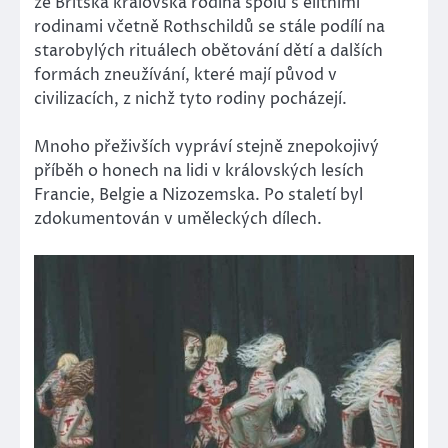
že Britská královská rodina spolu s elitními
rodinami včetně Rothschildů se stále podílí na
starobylých rituálech obětování dětí a dalších
formách zneužívání, které mají původ v
civilizacích, z nichž tyto rodiny pocházejí.
Mnoho přeživších vypráví stejně znepokojivý
příběh o honech na lidi v královských lesích
Francie, Belgie a Nizozemska. Po staletí byl
zdokumentován v uměleckých dílech.