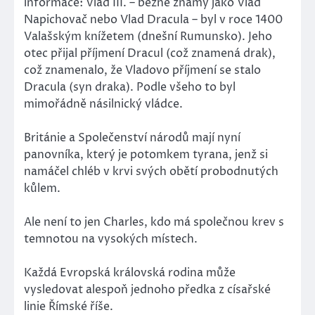
informace: Vlad III. – běžně známý jako Vlad
Napichovač nebo Vlad Dracula – byl v roce 1400
Valašským knížetem (dnešní Rumunsko). Jeho
otec přijal příjmení Dracul (což znamená drak),
což znamenalo, že Vladovo příjmení se stalo
Dracula (syn draka). Podle všeho to byl
mimořádně násilnický vládce.
Británie a Společenství národů mají nyní
panovníka, který je potomkem tyrana, jenž si
namáčel chléb v krvi svých obětí probodnutých
kůlem.
Ale není to jen Charles, kdo má společnou krev s
temnotou na vysokých místech.
Každá Evropská královská rodina může
vysledovat alespoň jednoho předka z císařské
linie Římské říše.