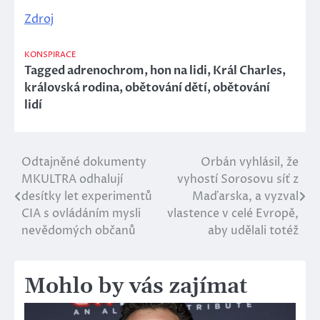
Zdroj
KONSPIRACE
Tagged
adrenochrom
,
hon na lidi
,
Král Charles
,
královská rodina
,
obětování dětí
,
obětování
lidí
Odtajněné dokumenty
Orbán vyhlásil, že
Navigace
MKULTRA odhalují
vyhostí Sorosovu síť z
pro
desítky let experimentů
Maďarska, a vyzval
CIA s ovládáním mysli
vlastence v celé Evropě,
příspěvek
nevědomých občanů
aby udělali totéž
Mohlo by vás zajímat