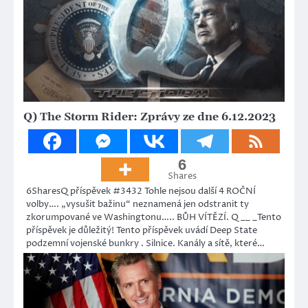
Q) The Storm Rider: Zprávy ze dne 6.12.2023
6
Shares
6SharesQ příspěvek #3432 Tohle nejsou další 4 ROČNÍ
volby…. „vysušit bažinu“ neznamená jen odstranit ty
zkorumpované ve Washingtonu….. BŮH VÍTĚZÍ. Q __ _Tento
příspěvek je důležitý! Tento příspěvek uvádí Deep State
podzemní vojenské bunkry . Silnice. Kanály a sítě, které…