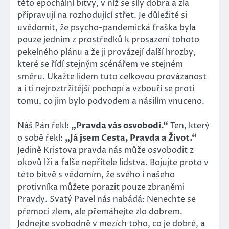
této epochální bitvy, v níž se síly dobra a zla
připravují na rozhodující střet. Je důležité si
uvědomit, že psycho-pandemická fraška byla
pouze jedním z prostředků k prosazení tohoto
pekelného plánu a že ji provázejí další hrozby,
které se řídí stejným scénářem ve stejném
směru. Ukažte lidem tuto celkovou provázanost
a i ti nejroztržitější pochopí a vzbouří se proti
tomu, co jim bylo podvodem a násilím vnuceno.
Náš Pán řekl:
„Pravda vás osvobodí.“
Ten, který
o sobě řekl:
„Já jsem Cesta, Pravda a Život.“
Jedině Kristova pravda nás může osvobodit z
okovů lži a falše nepřítele lidstva. Bojujte proto v
této bitvě s vědomím, že svého i našeho
protivníka můžete porazit pouze zbraněmi
Pravdy. Svatý Pavel nás nabádá: Nenechte se
přemoci zlem, ale přemáhejte zlo dobrem.
Jednejte svobodně v mezích toho, co je dobré, a