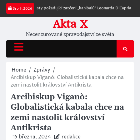
Skip
 protesty požadující zatčení „kanibalů“ Leonarda DiCapria a Ellen DeGenere
Srp 9, 2026
to
content
Akta X
Necenzurované zpravodajství ze světa
Home
Zprávy
Arcibiskup Viganò: Globalistická kabala chce na
zemi nastolit království Antikrista
Arcibiskup Viganò:
Globalistická kabala chce na
zemi nastolit království
Antikrista
15 března, 2024
redakce