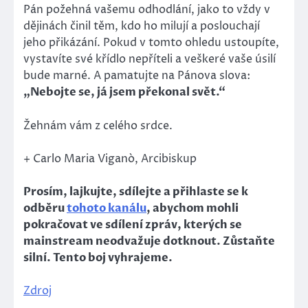
Pán požehná vašemu odhodlání, jako to vždy v
dějinách činil těm, kdo ho milují a poslouchají
jeho přikázání. Pokud v tomto ohledu ustoupíte,
vystavíte své křídlo nepříteli a veškeré vaše úsilí
bude marné. A pamatujte na Pánova slova:
„Nebojte se, já jsem překonal svět.“
Žehnám vám z celého srdce.
+ Carlo Maria Viganò, Arcibiskup
Prosím, lajkujte, sdílejte a přihlaste se k
odběru
tohoto kanálu
, abychom mohli
pokračovat ve sdílení zpráv, kterých se
mainstream neodvažuje dotknout. Zůstaňte
silní. Tento boj vyhrajeme.
Zdroj