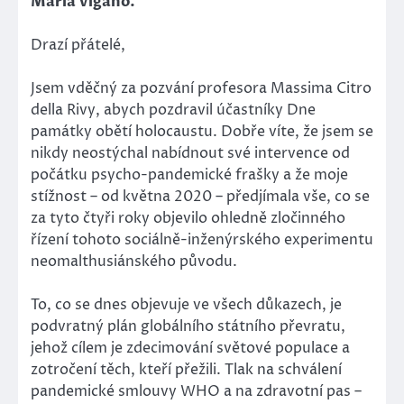
Maria Viganò.
Drazí přátelé,
Jsem vděčný za pozvání profesora Massima Citro
della Rivy, abych pozdravil účastníky Dne
památky obětí holocaustu. Dobře víte, že jsem se
nikdy neostýchal nabídnout své intervence od
počátku psycho-pandemické frašky a že moje
stížnost – od května 2020 – předjímala vše, co se
za tyto čtyři roky objevilo ohledně zločinného
řízení tohoto sociálně-inženýrského experimentu
neomalthusiánského původu.
To, co se dnes objevuje ve všech důkazech, je
podvratný plán globálního státního převratu,
jehož cílem je zdecimování světové populace a
zotročení těch, kteří přežili. Tlak na schválení
pandemické smlouvy WHO a na zdravotní pas –