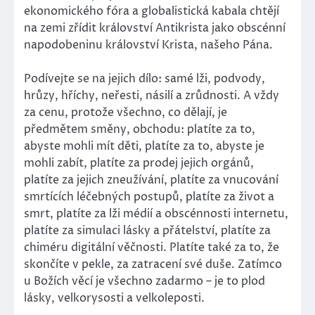
ekonomického fóra a globalistická kabala chtějí
na zemi zřídit království Antikrista jako obscénní
napodobeninu království Krista, našeho Pána.
Podívejte se na jejich dílo: samé lži, podvody,
hrůzy, hříchy, neřesti, násilí a zrůdnosti. A vždy
za cenu, protože všechno, co dělají, je
předmětem směny, obchodu: platíte za to,
abyste mohli mít děti, platíte za to, abyste je
mohli zabít, platíte za prodej jejich orgánů,
platíte za jejich zneužívání, platíte za vnucování
smrtících léčebných postupů, platíte za život a
smrt, platíte za lži médií a obscénnosti internetu,
platíte za simulaci lásky a přátelství, platíte za
chiméru digitální věčnosti. Platíte také za to, že
skončíte v pekle, za zatracení své duše. Zatímco
u Božích věcí je všechno zadarmo – je to plod
lásky, velkorysosti a velkoleposti.