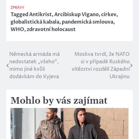
ZPRÁVY
Tagged
Antikrist
,
Arcibiskup Vigano
,
církev
,
globalistická kabala
,
pandemická smlouva
,
WHO
,
zdravotní holocaust
Německá armáda má
Moskva tvrdí, že NATO
Navigace
nedostatek „všeho“,
si v případě Ruského
pro
mimo jiné kvůli
vítězství rozdělí Západní
dodávkám do Kyjeva
Ukrajinu
příspěvek
Mohlo by vás zajímat