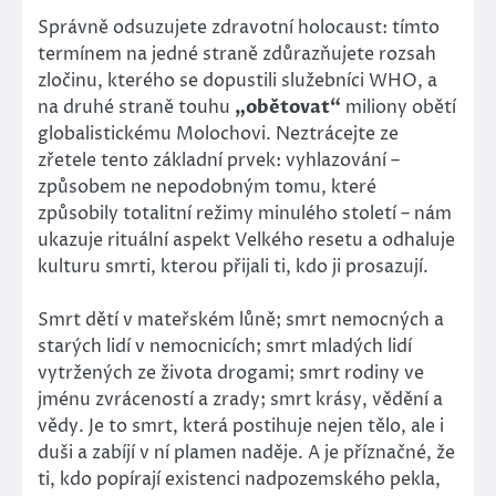
Správně odsuzujete zdravotní holocaust: tímto
termínem na jedné straně zdůrazňujete rozsah
zločinu, kterého se dopustili služebníci WHO, a
na druhé straně touhu
„obětovat“
miliony obětí
globalistickému Molochovi. Neztrácejte ze
zřetele tento základní prvek: vyhlazování –
způsobem ne nepodobným tomu, které
způsobily totalitní režimy minulého století – nám
ukazuje rituální aspekt Velkého resetu a odhaluje
kulturu smrti, kterou přijali ti, kdo ji prosazují.
Smrt dětí v mateřském lůně; smrt nemocných a
starých lidí v nemocnicích; smrt mladých lidí
vytržených ze života drogami; smrt rodiny ve
jménu zvráceností a zrady; smrt krásy, vědění a
vědy. Je to smrt, která postihuje nejen tělo, ale i
duši a zabíjí v ní plamen naděje. A je příznačné, že
ti, kdo popírají existenci nadpozemského pekla,