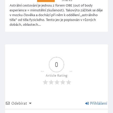
Shares
Astrální cestování je jednou z forem OBE (out of body
experience = mimotělní zkušenost). Takovýto zážitek se děje
v mozku člověka a dochází při něm k oddělení „astrálního
těla“ od těla fyzického. Tento jev je popisován v různých
dobách, oblastech…
0
Article Rating
Odebírat
Přihlášení