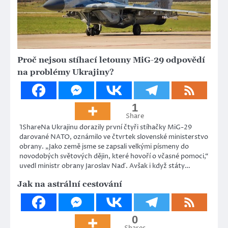
Proč nejsou stíhací letouny MiG-29 odpovědí
na problémy Ukrajiny?
1
Share
1ShareNa Ukrajinu dorazily první čtyři stíhačky MiG-29
darované NATO, oznámilo ve čtvrtek slovenské ministerstvo
obrany. „Jako země jsme se zapsali velkými písmeny do
novodobých světových dějin, které hovoří o včasné pomoci,“
uvedl ministr obrany Jaroslav Naď. Avšak i když státy…
Jak na astrální cestování
0