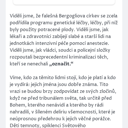
Viděli jsme, že falešná Bergogliova církev se zcela
podřídila programu genetické léčby, léčby, při níž
byly použity potracené plody. Viděli jsme, jak
lékaři a zdravotníci zabíjejí slabé a starší lidi na
jednotkách intenzivní péče pomocí anestezie.
Viděli jsme, jak vládci, soudci a policejní složky
rozpoutali bezprecedentní kriminalizaci těch,
kteří se nenechali
„označit.“
Víme, kdo za těmito lidmi stojí, kdo je platí a kdo
je vydírá: jejich jména jsou dobře známa. Tito
vrazi se budou brzy zodpovídat ze svých zločinů,
když ne před tribunálem světa, tak určitě před
Bohem, kterého nenávidí a kterého by rádi
nahradili, v šíleném deliriu všemocnosti, které je
neúprosnou předehrou k jejich věčné porážce.
Děti temnoty, spiklenci Světového