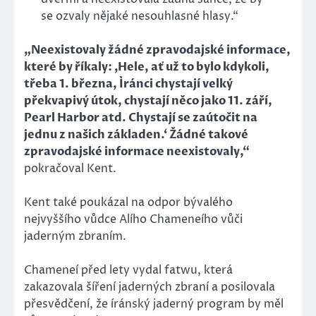
se ozvaly nějaké nesouhlasné hlasy.“
„Neexistovaly žádné zpravodajské informace,
které by říkaly: ‚Hele, ať už to bylo kdykoli,
třeba 1. března, Íránci chystají velký
překvapivý útok, chystají něco jako 11. září,
Pearl Harbor atd. Chystají se zaútočit na
jednu z našich základen.‘ Žádné takové
zpravodajské informace neexistovaly,“
pokračoval Kent.
Kent také poukázal na odpor bývalého
nejvyššího vůdce Alího Chameneího vůči
jaderným zbraním.
Chameneí před lety vydal fatwu, která
zakazovala šíření jaderných zbraní a posilovala
přesvědčení, že íránský jaderný program by měl