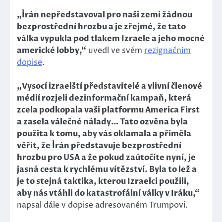
„Írán nepředstavoval pro naši zemi žádnou
bezprostřední hrozbu a je zřejmé, že tato
válka vypukla pod tlakem Izraele a jeho mocné
americké lobby,“
uvedl ve svém
rezignačním
dopise
.
„Vysocí izraelští představitelé a vlivní členové
médií rozjeli dezinformační kampaň, která
zcela podkopala vaši platformu America First
a zasela válečné nálady… Tato ozvěna byla
použita k tomu, aby vás oklamala a přiměla
věřit, že Írán představuje bezprostřední
hrozbu pro USA a že pokud zaútočíte nyní, je
jasná cesta k rychlému vítězství. Byla to lež a
je to stejná taktika, kterou Izraelci použili,
aby nás vtáhli do katastrofální války v Iráku,“
napsal dále v dopise adresovaném Trumpovi.