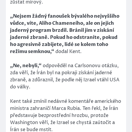
zůstat mírový.
„Nejsem žádný fanoušek bývalého nejvyššího
vůdce, víte, Alího Chameneího, ale on jejich
jaderný program brzdil. Bránil jim v získání
jaderné zbraně. Pokud ho odstraníte, pokud
ho agresivně zabijete, lidé se kolem toho
režimu semknou,“
dodal Kent.
„Ne, nebyli,“
odpověděl na Carlsonovu otázku,
zda věří, že Írán byl na pokraji získání jaderné
zbraně, a zdůraznil, že podle něj Izrael vtáhl USA
do války.
Kent také zmínil nedávné komentáře amerického
ministra zahraničí Marca Rubia. Ten řekl, že Írán
představuje bezprostřední hrozbu, protože
Washington věří, že Izrael se chystá zaútočit a
Írán se bude mstít.