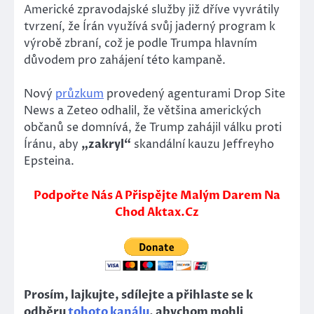
Americké zpravodajské služby již dříve vyvrátily
tvrzení, že Írán využívá svůj jaderný program k
výrobě zbraní, což je podle Trumpa hlavním
důvodem pro zahájení této kampaně.
Nový
průzkum
provedený agenturami Drop Site
News a Zeteo odhalil, že většina amerických
občanů se domnívá, že Trump zahájil válku proti
Íránu, aby
„zakryl“
skandální kauzu Jeffreyho
Epsteina.
Podpořte Nás A Přispějte Malým Darem Na
Chod Aktax.Cz
Prosím, lajkujte, sdílejte a přihlaste se k
odběru
tohoto kanálu
, abychom mohli