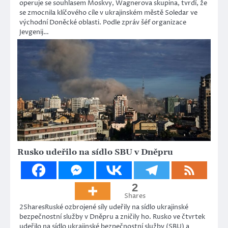
operuje se souhlasem Moskvy, Wagnerova skupina, tvrdí, že
se zmocnila klíčového cíle v ukrajinském městě Soledar ve
východní Doněcké oblasti. Podle zpráv šéf organizace
Jevgenij…
Rusko udeřilo na sídlo SBU v Dněpru
2
Shares
2SharesRuské ozbrojené síly udeřily na sídlo ukrajinské
bezpečnostní služby v Dněpru a zničily ho. Rusko ve čtvrtek
udeřilo na sídlo ukrajinské bezpečnostní služby (SBU) a