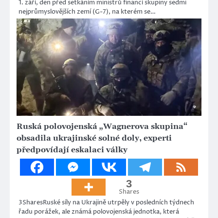
1. září, den před setkáním ministrů financí skupiny sedmi
nejprůmyslovějších zemí (G-7), na kterém se…
Ruská polovojenská „Wagnerova skupina“
obsadila ukrajinské solné doly, experti
předpovídají eskalaci války
3
Shares
3SharesRuské síly na Ukrajině utrpěly v posledních týdnech
řadu porážek, ale známá polovojenská jednotka, která