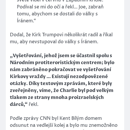
Podíval se mi do očí a řekl… Joe, zabraň
tomu, abychom se dostali do války s
Íránem.“
Dodal, že Kirk Trumpovi několikrát radil a říkal
mu, aby nevstupoval do války s Íránem.
„Vyšetřování, jehož jsem se účastnil spolu s
Národním protiteroristickým centrem; bylo
nám zabráněno pokračovat ve vyšetřování
Kirkovy vraždy … Existují nezodpovězené
otázky. Díky textovým zprávám, které byly
zveřejněny, víme, že Charlie byl pod velkým
tlakem ze strany mnoha proizraelských
dárců,“
řekl.
Podle zprávy CNN byl Kent Bílým domem
odsunut na vedlejší kolej a bylo mu znemožněno