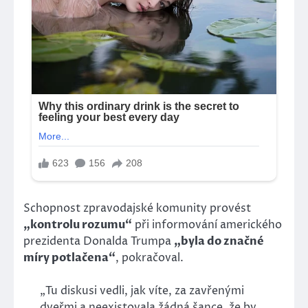
Schopnost zpravodajské komunity provést
„kontrolu rozumu“
při informování amerického
prezidenta Donalda Trumpa
„byla do značné
míry potlačena“
, pokračoval.
„Tu diskusi vedli, jak víte, za zavřenými
dveřmi a neexistovala žádná šance, že by