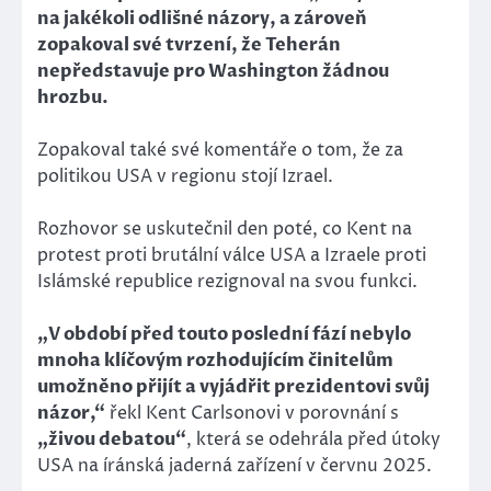
na jakékoli odlišné názory, a zároveň
zopakoval své tvrzení, že Teherán
nepředstavuje pro Washington žádnou
hrozbu.
Zopakoval také své komentáře o tom, že za
politikou USA v regionu stojí Izrael.
Rozhovor se uskutečnil den poté, co Kent na
protest proti brutální válce USA a Izraele proti
Islámské republice rezignoval na svou funkci.
„V období před touto poslední fází nebylo
mnoha klíčovým rozhodujícím činitelům
umožněno přijít a vyjádřit prezidentovi svůj
názor,“
řekl Kent Carlsonovi v porovnání s
„živou debatou“
, která se odehrála před útoky
USA na íránská jaderná zařízení v červnu 2025.