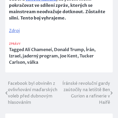
pokračovat ve sdílení zpráv, kterých se
mainstream neodvažuje dotknout. Zůstaňte
silní. Tento boj vyhrajeme.
Zdroj
ZPRÁVY
Tagged
Alí Chameneí
,
Donald Trump
,
Írán
,
Izrael
,
jaderný program
,
Joe Kent
,
Tucker
Carlson
,
válka
Facebook byl obviněn z
Íránské revoluční gardy
Navigace
ovlivňování maďarských
zaútočily na letiště Ben
pro
voleb před dubnovým
Gurion a rafinerie v
hlasováním
Haifě
příspěvek