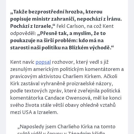
„Takže bezprostřední hrozba, kterou
popisuje ministr zahraničí, nepochází z Íránu.
Pochází z Izraele,“
řekl Carlson, na což Kent
odpověděl:
„Přesně tak, a myslím, že to
poukazuje na širší problém: kdo má na
starosti naši politiku na Blízkém východě.“
Kent navíc
popsal
rozhovor, který vedl s již
zesnulým americkým politickým komentátorem a
pravicovým aktivistou Charliem Kirkem. Ačkoli
Kirk zastával vyhraněně proizraelské názory,
podle textových zpráv, které zveřejnila politická
komentátorka Candace Owensová, měl ke konci
svého života stále větší obavy ohledně vztahů
mezi USA a Izraelem.
„Naposledy jsem Charlieho Kirka na tomto
světě viděl v červnu v Západním křídle.