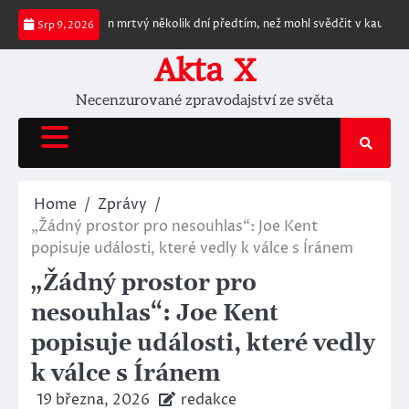
Skip
nalezen mrtvý několik dní předtím, než mohl svědčit v kauze týkající se plá
Srp 9, 2026
to
content
Akta X
Necenzurované zpravodajství ze světa
Home
Zprávy
„Žádný prostor pro nesouhlas“: Joe Kent
popisuje události, které vedly k válce s Íránem
„Žádný prostor pro
nesouhlas“: Joe Kent
popisuje události, které vedly
k válce s Íránem
19 března, 2026
redakce