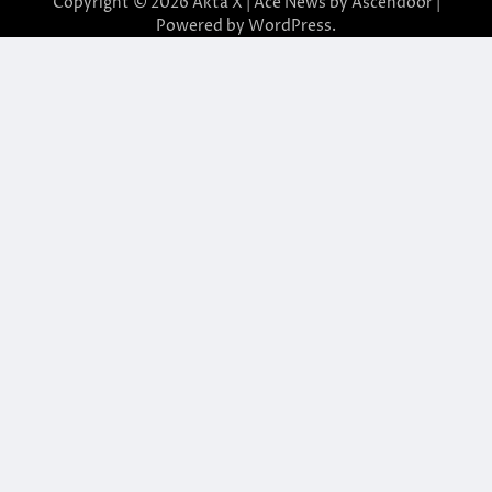
Copyright © 2026
Akta X
| Ace News by
Ascendoor
|
Powered by
WordPress
.