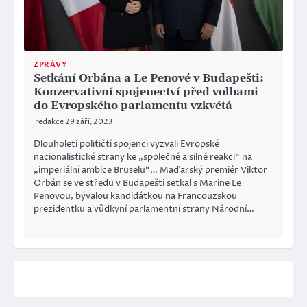
ZPRÁVY
Setkání Orbána a Le Penové v Budapešti:
Konzervativní spojenectví před volbami
do Evropského parlamentu vzkvétá
redakce
29 září, 2023
Dlouholetí političtí spojenci vyzvali Evropské
nacionalistické strany ke „společné a silné reakci“ na
„imperiální ambice Bruselu“… Maďarský premiér Viktor
Orbán se ve středu v Budapešti setkal s Marine Le
Penovou, bývalou kandidátkou na Francouzskou
prezidentku a vůdkyní parlamentní strany Národní…