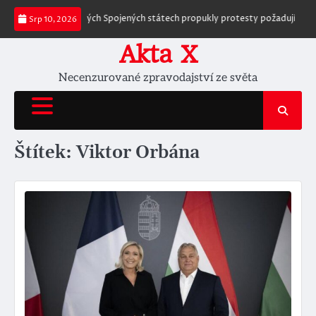
Skip
neexistují
Po celých Spojených státech propukly protesty požadující zatč
Srp 10, 2026
to
content
Akta X
Necenzurované zpravodajství ze světa
Štítek:
Viktor Orbána