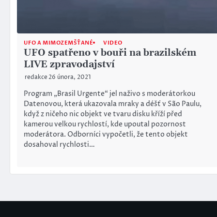
UFO A MIMOZEMŠŤANÉ
VIDEO
UFO spatřeno v bouři na brazilském
LIVE zpravodajství
redakce
26 února, 2021
Program „Brasil Urgente“ jel naživo s moderátorkou
Datenovou, která ukazovala mraky a déšť v São Paulu,
když z ničeho nic objekt ve tvaru disku kříží před
kamerou velkou rychlostí, kde upoutal pozornost
moderátora. Odborníci vypočetli, že tento objekt
dosahoval rychlosti…