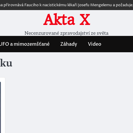
řirovnává Fauciho k nacistickému lékaři Josefu Mengelemu a požaduje, aby
Akta X
Necenzurované zpravodajství ze světa
UFO a mimozemšťané
Záhady
Video
sku