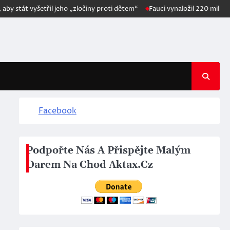
 stát vyšetřil jeho „zločiny proti dětem“
Fauci vynaložil 220 milionů 
Facebook
Podpořte Nás A Přispějte Malým
Darem Na Chod Aktax.Cz