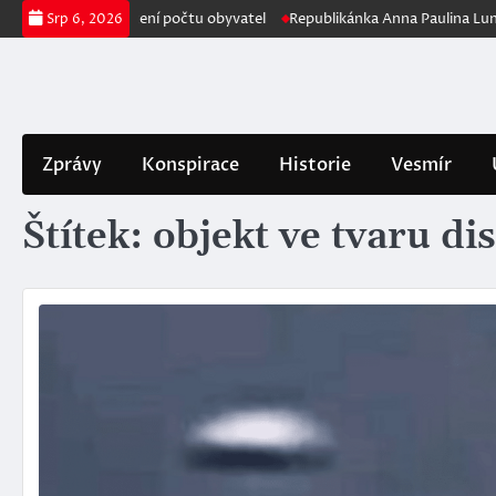
Skip
ho Fauciho na snížení počtu obyvatel
Republikánka Anna Paulina Luna p
Srp 6, 2026
to
content
Zprávy
Konspirace
Historie
Vesmír
Štítek:
objekt ve tvaru di