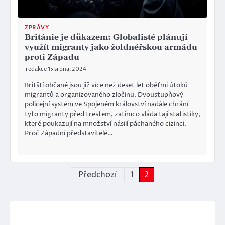
ZPRÁVY
Británie je důkazem: Globalisté plánují
využít migranty jako žoldnéřskou armádu
proti Západu
redakce
15 srpna, 2024
Britští občané jsou již více než deset let oběťmi útoků
migrantů a organizovaného zločinu. Dvoustupňový
policejní systém ve Spojeném království nadále chrání
tyto migranty před trestem, zatímco vláda tají statistiky,
které poukazují na množství násilí páchaného cizinci.
Proč Západní představitelé…
Stránkování
Předchozí
1
2
příspěvků