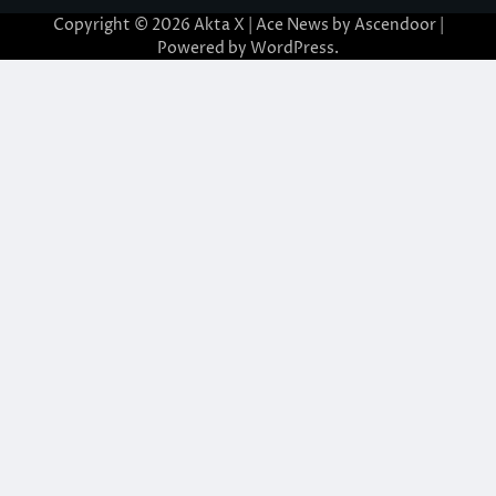
Copyright © 2026
Akta X
| Ace News by
Ascendoor
|
Powered by
WordPress
.