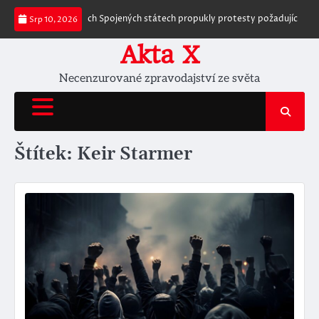
Skip
existují
Po celých Spojených státech propukly protesty požadující zatčen
Srp 10, 2026
to
content
Akta X
Necenzurované zpravodajství ze světa
Štítek:
Keir Starmer