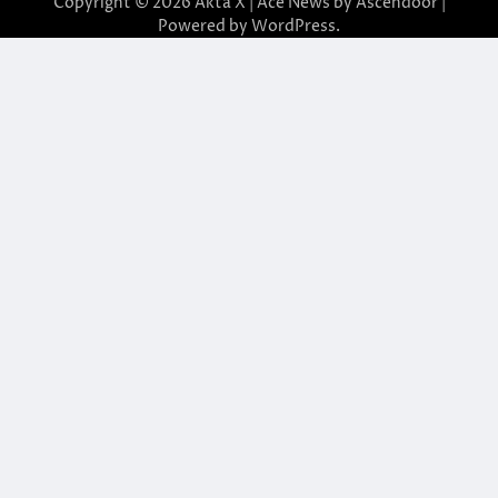
Copyright © 2026
Akta X
| Ace News by
Ascendoor
|
Powered by
WordPress
.