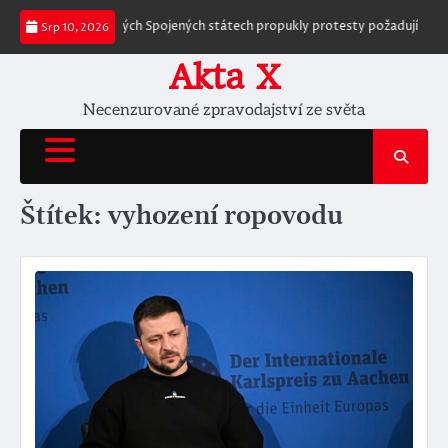
Skip
eexistují
Po celých Spojených státech propukly protesty požadující zatče
Srp 10, 2026
to
content
Akta X
Necenzurované zpravodajství ze světa
Štítek:
vyhození ropovodu