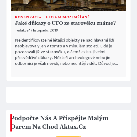
KONSPIRACE
UFO A MIMOZEMŠŤANÉ
Jaké důkazy o UFO ze starověku známe?
redakce
17 listopadu, 2019
Neidentifikovatelné létající objekty se nad hlavami lidí
neobjevovaly jen v tomto a v minulém století. Lidé je
pozorovali již ve starověku, o čemž existují velmi
přesvědčivé důkazy. Někteří archeologové nebo jiní
odborníci je však nevidí, nebo nechtějí vidět. Důvod je…
Podpořte Nás A Přispějte Malým
Darem Na Chod Aktax.Cz